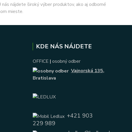
 U nás nájdete široký výber produktov, ako aj odborné
nom mieste.
KDE NÁS NÁJDETE
OFFICE
|
osobný odber
Vajnorská 135
,
Bratislava
+421 903
229 989