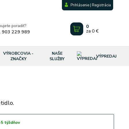
Prihlásenie | Registrácia
bujete poradiť?
0
za
0 €
 903 229 989
VÝROBCOVIA -
NAŠE
VÝPREDAJ
ZNAČKY
SLUŽBY
tidlo.
-5 týždňov