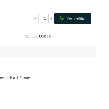
Do košíka
Výrobca:
LODES
stiach a 4 farbách.