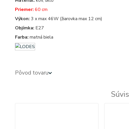
Materiál:
kov, sklo
Priemer:
60 cm
Výkon:
3 x max 46W (žiarovka max 12 cm)
Objímka:
E27
Farba:
matná biela
Pôvod tovaru
Súvis