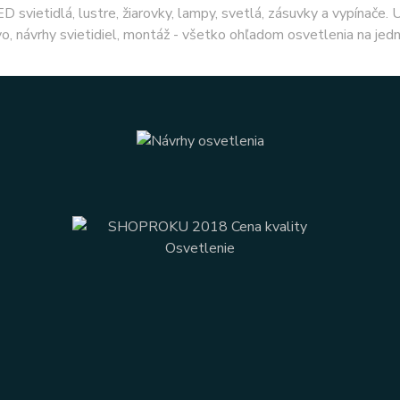
ED svietidlá, lustre, žiarovky, lampy, svetlá, zásuvky a vypínače.
o, návrhy svietidiel, montáž - všetko ohľadom osvetlenia na jed