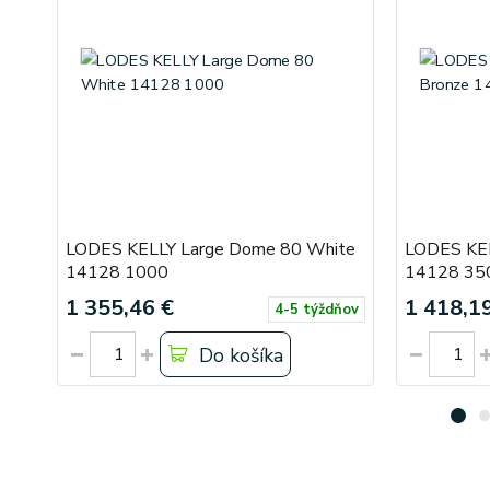
LODES KELLY Large Dome 80 White
LODES KEL
14128 1000
14128 35
1 355,46 €
1 418,1
4-5 týždňov
Do košíka