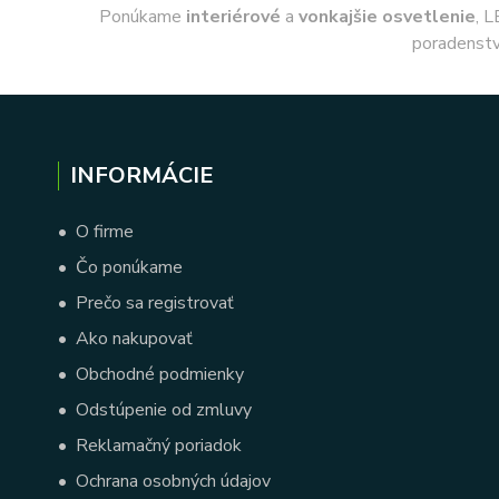
Ponúkame
interiérové
a
vonkajšie
osvetlenie
, L
poradenstv
INFORMÁCIE
•
O firme
•
Čo ponúkame
•
Prečo sa registrovať
•
Ako nakupovať
•
Obchodné podmienky
•
Odstúpenie od zmluvy
•
Reklamačný poriadok
•
Ochrana osobných údajov