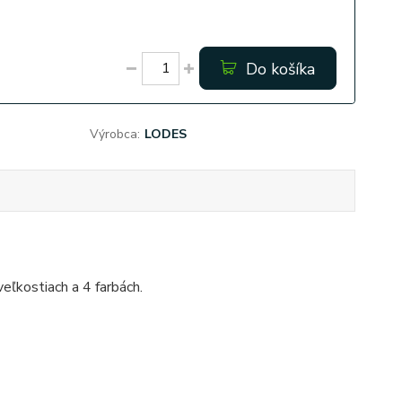
Do košíka
Výrobca:
LODES
eľkostiach a 4 farbách.