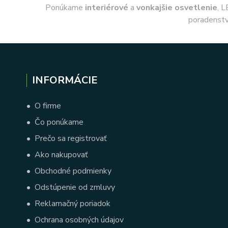
Ponúkame
interiérové
a
vonkajšie
osvetlenie
, L
poradenstv
INFORMÁCIE
•
O firme
•
Čo ponúkame
•
Prečo sa registrovať
•
Ako nakupovať
•
Obchodné podmienky
•
Odstúpenie od zmluvy
•
Reklamačný poriadok
•
Ochrana osobných údajov