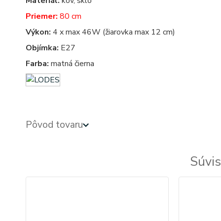
Materiál:
kov, sklo
Priemer:
80 cm
Výkon:
4 x max 46W (žiarovka max 12 cm)
Objímka:
E27
Farba:
matná čierna
Pôvod tovaru
Súvis