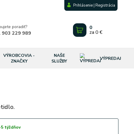
Prihlásenie | Registrácia
bujete poradiť?
0
za
0 €
 903 229 989
VÝROBCOVIA -
NAŠE
VÝPREDAJ
ZNAČKY
SLUŽBY
tidlo.
-5 týždňov