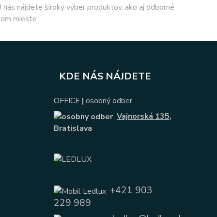
 U nás nájdete široký výber produktov, ako aj odborné
nom mieste.
KDE NÁS NÁJDETE
OFFICE
|
osobný odber
Vajnorská 135
,
Bratislava
+421 903
229 989