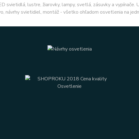
ED svietidlá, lustre, žiarovky, lampy, svetlá, zásuvky a vypínače.
o, návrhy svietidiel, montáž - všetko ohľadom osvetlenia na jed