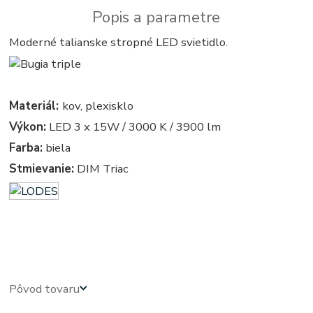
Popis a parametre
Moderné talianske stropné LED svietidlo.
Materiál:
kov, plexisklo
Výkon:
LED 3 x 15W / 3000 K / 3900 lm
Farba:
biela
Stmievanie:
DIM Triac
kruhove, okruhle, kruhova, okruhla, kruh, kruhy, svietidla, svietidlo, lampa, lampy, osvetlenie, svetlo,
svetla
Pôvod tovaru