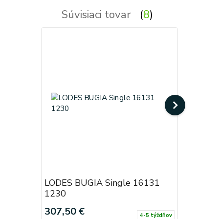
Súvisiaci tovar
8
LODES BUGIA Single 16131
LODES B
1230
4030
307,50 €
307,50 
4-5 týždňov