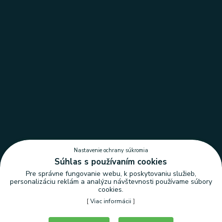
Nastavenie ochrany súkromia
Súhlas s používaním cookies
Pre správne fungovanie webu, k poskytovaniu služieb,
personalizáciu reklám a analýzu návštevnosti používame súbory
cookies.
[
Viac informácii
]
Nastavenie ochrany súkromia