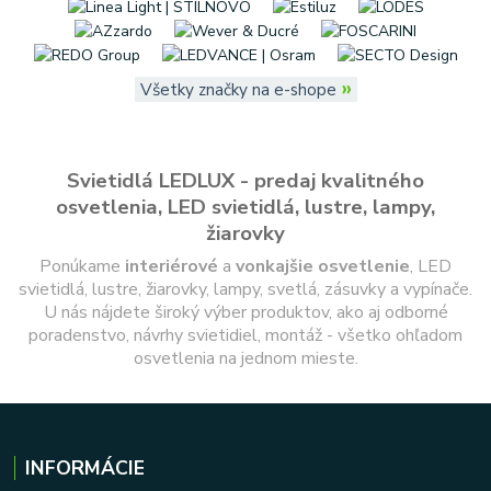
»
Všetky značky na e-shope
Svietidlá LEDLUX - predaj kvalitného
osvetlenia, LED svietidlá, lustre, lampy,
žiarovky
Ponúkame
interiérové
a
vonkajšie
osvetlenie
, LED
svietidlá, lustre, žiarovky, lampy, svetlá, zásuvky a vypínače.
U nás nájdete široký výber produktov, ako aj odborné
poradenstvo, návrhy svietidiel, montáž - všetko ohľadom
osvetlenia na jednom mieste.
INFORMÁCIE