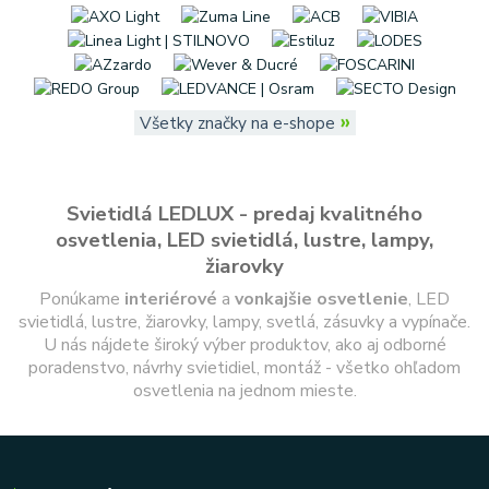
»
Všetky značky na e-shope
Svietidlá LEDLUX - predaj kvalitného
osvetlenia, LED svietidlá, lustre, lampy,
žiarovky
Ponúkame
interiérové
a
vonkajšie
osvetlenie
, LED
svietidlá, lustre, žiarovky, lampy, svetlá, zásuvky a vypínače.
U nás nájdete široký výber produktov, ako aj odborné
poradenstvo, návrhy svietidiel, montáž - všetko ohľadom
osvetlenia na jednom mieste.