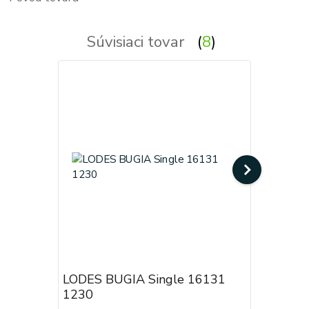
Súvisiaci tovar
8
LODES BUGIA Single 16131
LODES B
1230
4030