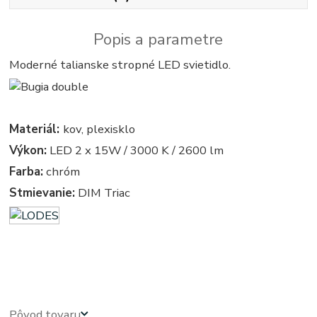
Popis a parametre
Moderné talianske stropné LED svietidlo.
Materiál:
kov, plexisklo
Výkon:
LED 2 x 15W / 3000 K / 2600 lm
Farba:
chróm
Stmievanie:
DIM Triac
kruhove, okruhle, kruhova, okruhla, kruh, kruhy, svietidla, svietidlo, lampa, lampy, osvetlenie, svetlo,
svetla
Pôvod tovaru