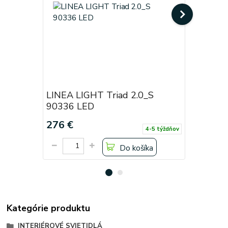
LINEA LIGHT Triad 2.0_S
LINEA LI
90336 LED
90337 L
276 €
384 €
4-5 týždňov
Do košíka
Kategórie produktu
INTERIÉROVÉ SVIETIDLÁ