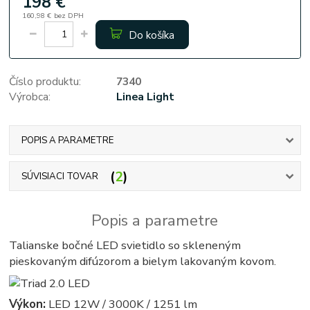
198 €
160,98 €
bez DPH
Do košíka
Číslo produktu:
7340
Výrobca:
Linea Light
POPIS A PARAMETRE
2
SÚVISIACI TOVAR
Popis a parametre
Talianske bočné LED svietidlo so skleneným
pieskovaným difúzorom a bielym lakovaným kovom.
Výkon:
LED 12W / 3000K / 1251 lm