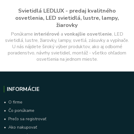
Svietidlá LEDLUX - predaj kvalitného
osvetlenia, LED svietidlá, lustre, lampy,
žiarovky
Ponúkame
interiérové
a
vonkajšie
osvetlenie
, LED
svietidlá, lustre, žiarovky, lampy, svetlá, zásuvky a vypínače.
U nás nájdete široký výber produktov, ako aj odborné
poradenstvo, návrhy svietidiel, montáž - všetko ohľadom
osvetlenia na jednom mieste.
INFORMÁCIE
•
O firme
•
Čo ponúkame
•
Prečo sa registrovať
•
Ako nakupovať