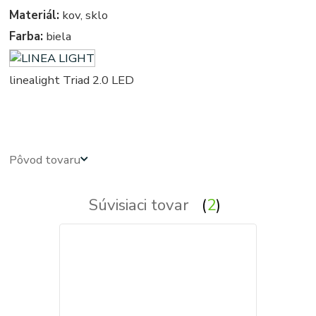
Materiál:
kov, sklo
Farba:
biela
linealight Triad 2.0 LED
obdlznikove, obdlznikova, hranata, hranate, svietidla, svietidlo, lampa, lampy, osvetlenie, svetlo, svetla
Pôvod tovaru
Súvisiaci tovar
2