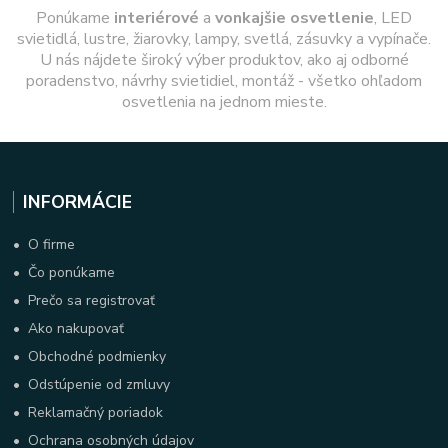
Ponúkame
interiérové
a
vonkajšie
osvetlenie
, LED
svietidlá, lustre, žiarovky, lampy, svetlá, zásuvky a vypínače.
U nás nájdete široký výber produktov, ako aj odborné
poradenstvo, návrhy svietidiel, montáž - všetko ohľadom
osvetlenia na jednom mieste.
INFORMÁCIE
•
O firme
•
Čo ponúkame
•
Prečo sa registrovať
•
Ako nakupovať
•
Obchodné podmienky
•
Odstúpenie od zmluvy
•
Reklamačný poriadok
•
Ochrana osobných údajov