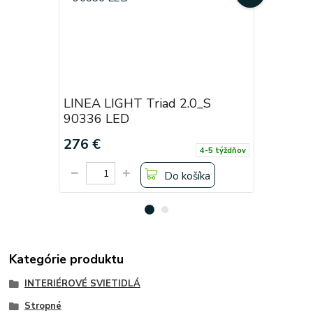
LINEA LIGHT Triad 2.0_S
LINEA LI
90336 LED
90335 L
276 €
198 €
4-5 týždňov
Do košíka
Kategórie produktu
INTERIÉROVÉ SVIETIDLÁ
Stropné