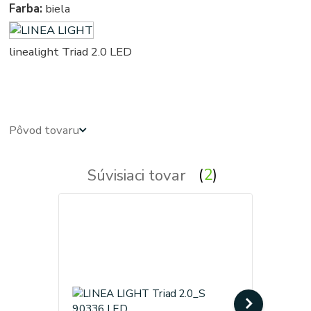
Farba:
biela
linealight Triad 2.0 LED
obdlznikove, obdlznikova, hranata, hranate, svietidla, svietidlo, lampa, lampy, osvetlenie, svetlo, svetla
Pôvod tovaru
Súvisiaci tovar
2