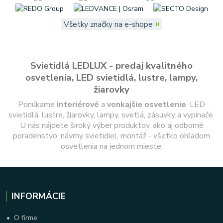
»
Všetky značky na e-shope
Svietidlá LEDLUX - predaj kvalitného
osvetlenia, LED svietidlá, lustre, lampy,
žiarovky
Ponúkame
interiérové
a
vonkajšie
osvetlenie
, LED
svietidlá, lustre, žiarovky, lampy, svetlá, zásuvky a vypínače.
U nás nájdete široký výber produktov, ako aj odborné
poradenstvo, návrhy svietidiel, montáž - všetko ohľadom
osvetlenia na jednom mieste.
INFORMÁCIE
•
O firme