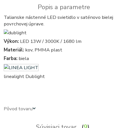
Popis a parametre
Talianske nástenné LED svietidlo v saténovo bielej
povrchovej úprave.
Výkon:
LED 13W / 3000K / 1680 lm
Materiál:
kov, PMMA plast
Farba:
biela
linealight Dublight
obdlznikove, obdlznikova, hranata, hranate, svietidla, svietidlo, lampa, lampy, osvetlenie, svetlo, svetla
Pôvod tovaru
Súvisiaci tovar
9