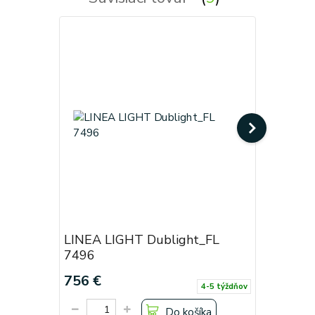
LINEA LIGHT Dublight_FL
LINEA L
7496
7493
756 €
636 €
4-5 týždňov
Do košíka