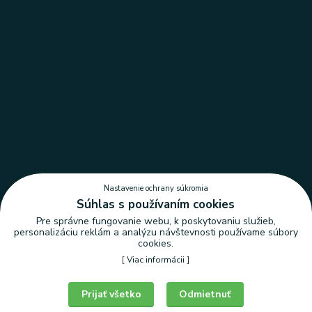
Nastavenie ochrany súkromia
Súhlas s používaním cookies
Pre správne fungovanie webu, k poskytovaniu služieb,
personalizáciu reklám a analýzu návštevnosti používame súbory
cookies.
[
Viac informácii
]
Nastavenie ochrany súkromia
Prijať všetko
Odmietnuť