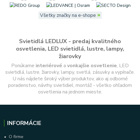
»
Všetky značky na e-shope
Svietidlá LEDLUX - predaj kvalitného
osvetlenia, LED svietidlá, lustre, lampy,
žiarovky
Ponúkame
interiérové
a
vonkajšie
osvetlenie
, LED
svietidlá, lustre, žiarovky, lampy, svetlá, zásuvky a vypínače.
U nás nájdete široký výber produktov, ako aj odborné
poradenstvo, návrhy svietidiel, montáž - všetko ohľadom
osvetlenia na jednom mieste.
INFORMÁCIE
•
O firme