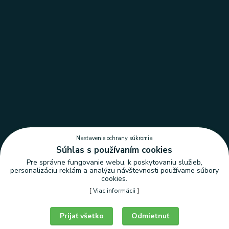
Nastavenie ochrany súkromia
Súhlas s používaním cookies
Pre správne fungovanie webu, k poskytovaniu služieb,
personalizáciu reklám a analýzu návštevnosti používame súbory
cookies.
[
Viac informácii
]
Nastavenie ochrany súkromia
Prijať všetko
Odmietnuť