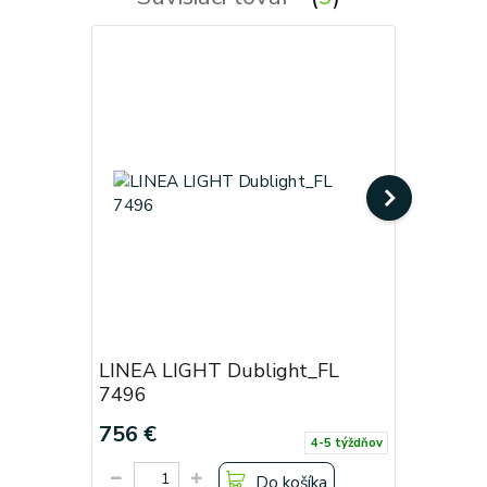
LINEA LIGHT Dublight_FL
LINEA L
7496
7493
756 €
636 €
4-5 týždňov
Do košíka