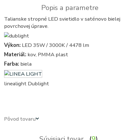
Popis a parametre
Talianske stropné LED svietidlo v saténovo bielej
povrchovej úprave.
Výkon:
LED 35W / 3000K / 4478 lm
Materiál:
kov, PMMA plast
Farba:
biela
linealight Dublight
obdlznikove, obdlznikova, hranata, hranate, svietidla, svietidlo, lampa, lampy, osvetlenie, svetlo, svetla
Pôvod tovaru
Súvisiaci tovar
9