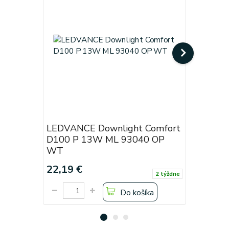
LEDVANCE Downlight Comfort
LEDVANC
D100 P 13W ML 93040 OP
D150 P 
WT
WT
22,19 €
27,74 €
2 týždne
Do košíka