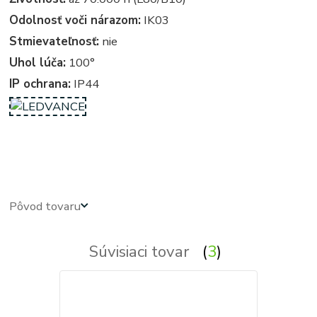
Odolnosť voči nárazom:
IK03
Stmievateľnosť:
nie
Uhol lúča:
100°
IP ochrana:
IP44
kruhove, okruhle, kruhova, okruhla, kruh, kruhy, podhľadové - zabudovateľné - zápustné - svetla, svetlo,
osvetlenie, svietidlo, svietidla
Pôvod tovaru
Súvisiaci tovar
3