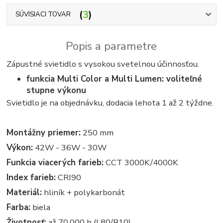
3
SÚVISIACI TOVAR
Popis a parametre
Zápustné svietidlo s vysokou svetelnou účinnosťou.
funkcia Multi Color a Multi Lumen: voliteľné
stupne výkonu
Svietidlo je na objednávku, dodacia lehota 1 až 2 týždne.
Montážny priemer:
250 mm
Výkon:
42W - 36W - 30W
Funkcia viacerých farieb:
CCT 3000K/4000K
Index farieb:
CRI90
Materiál:
hliník + polykarbonát
Farba:
biela
Životnosť:
až 70.000 h (L80/B10)