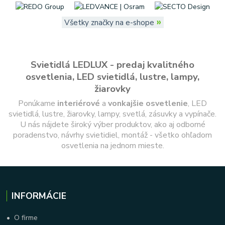
»
Všetky značky na e-shope
Svietidlá LEDLUX - predaj kvalitného
osvetlenia, LED svietidlá, lustre, lampy,
žiarovky
Ponúkame
interiérové
a
vonkajšie
osvetlenie
, LED
svietidlá, lustre, žiarovky, lampy, svetlá, zásuvky a vypínače.
U nás nájdete široký výber produktov, ako aj odborné
poradenstvo, návrhy svietidiel, montáž - všetko ohľadom
osvetlenia na jednom mieste.
INFORMÁCIE
•
O firme