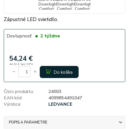
Zápustné LED svietidlo.
Dostupnosť
2 týždne
54,24 €
44,10 €
bez DPH
Do košíka
Číslo produktu:
24003
EAN kód:
4099854491047
Výrobca:
LEDVANCE
POPIS A PARAMETRE