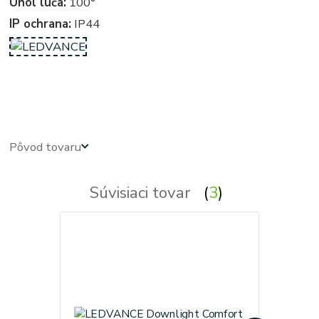
Uhol lúča:
100°
IP ochrana:
IP44
kruhove, okruhle, kruhova, okruhla, kruh, kruhy, podhľadové - zabudovateľné - zápustné - svetla, svetlo,
osvetlenie, svietidlo, svietidla
Pôvod tovaru
Súvisiaci tovar
3