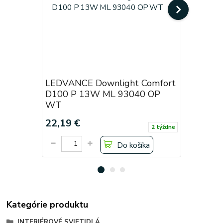
LEDVANCE Downlight Comfort
LEDVANC
D100 P 13W ML 93040 OP
D150 P 
WT
WT
22,19 €
27,74 €
2 týždne
Do košíka
Kategórie produktu
INTERIÉROVÉ SVIETIDLÁ