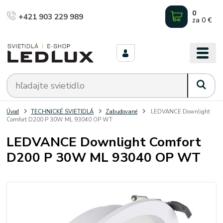
0
+421 903 229 989
za
0 €
Úvod
TECHNICKÉ SVIETIDLÁ
Zabudované
LEDVANCE Downlight
Comfort D200 P 30W ML 93040 OP WT
LEDVANCE Downlight Comfort
D200 P 30W ML 93040 OP WT