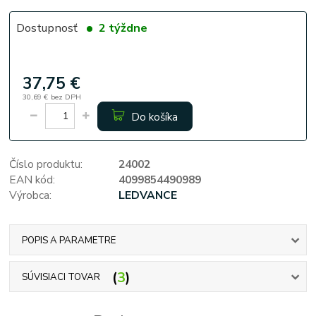
Dostupnosť
2 týždne
37,75 €
30,69 €
bez DPH
Do košíka
Číslo produktu:
24002
EAN kód:
4099854490989
Výrobca:
LEDVANCE
POPIS A PARAMETRE
3
SÚVISIACI TOVAR