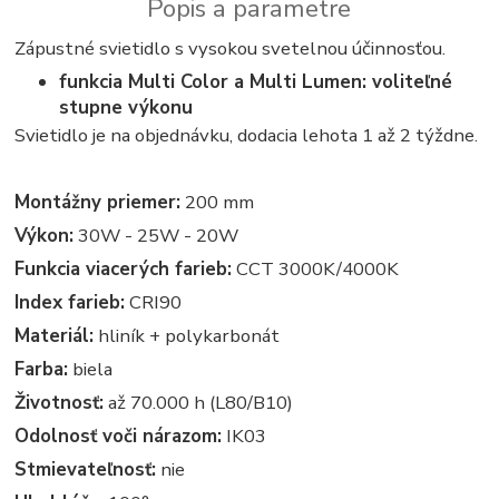
Popis a parametre
Zápustné svietidlo s vysokou svetelnou účinnosťou.
funkcia Multi Color a Multi Lumen: voliteľné
stupne výkonu
Svietidlo je na objednávku, dodacia lehota 1 až 2 týždne.
Montážny priemer:
200 mm
Výkon:
30W - 25W - 20W
Funkcia viacerých farieb:
CCT 3000K/4000K
Index farieb:
CRI90
Materiál:
hliník + polykarbonát
Farba:
biela
Životnosť:
až 70.000 h (L80/B10)
Odolnosť voči nárazom:
IK03
Stmievateľnosť:
nie