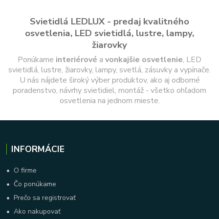
Svietidlá LEDLUX - predaj kvalitného
osvetlenia, LED svietidlá, lustre, lampy,
žiarovky
Ponúkame
interiérové
a
vonkajšie
osvetlenie
, LED
svietidlá, lustre, žiarovky, lampy, svetlá, zásuvky a vypínače.
U nás nájdete široký výber produktov, ako aj odborné
poradenstvo, návrhy svietidiel, montáž - všetko ohľadom
osvetlenia na jednom mieste.
INFORMÁCIE
•
O firme
•
Čo ponúkame
•
Prečo sa registrovať
•
Ako nakupovať