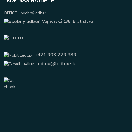
KDE NÁS NÁJDETE
OFFICE
|
osobný odber
Vajnorská 135
, Bratislava
+421 903 229 989
ledlux@ledlux.sk