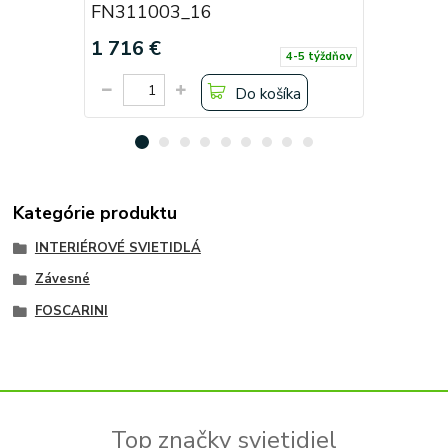
FN311003_16
FN31101
1 716 €
3 036 €
4-5 týždňov
Do košíka
Kategórie produktu
INTERIÉROVÉ SVIETIDLÁ
Závesné
FOSCARINI
Top značky svietidiel