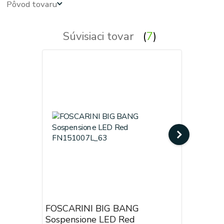
Pôvod tovaru
Súvisiaci tovar
7
FOSCARINI BIG BANG
FOSCARI
Sospensione LED Red
Sospensi