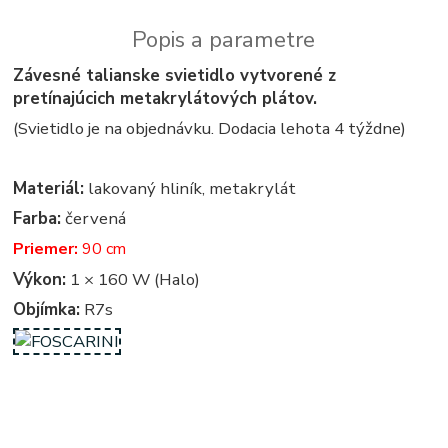
Popis a parametre
Závesné talianske svietidlo vytvorené z
pretínajúcich metakrylátových plátov.
(Svietidlo je na objednávku. Dodacia lehota 4 týždne)
Materiál:
lakovaný hliník, metakrylát
Farba:
červená
Priemer:
90 cm
Výkon:
1 × 160 W (Halo)
Objímka:
R7s
obdlznikove, obdlznikova, hranata, hranate, svietidla, svietidlo, lampa, lampy, osvetlenie, svetlo, svetla