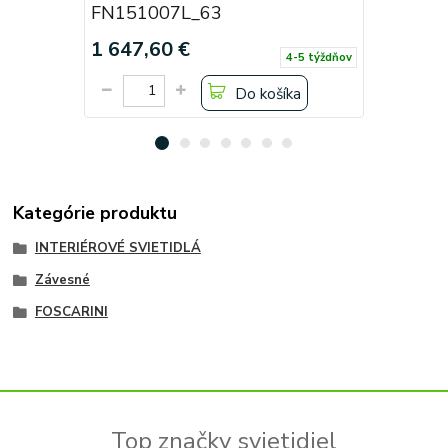
FN151007L_63
FN15100
1 647,60 €
1 489,2
4-5 týždňov
Do košíka
Kategórie produktu
INTERIÉROVÉ SVIETIDLÁ
Závesné
FOSCARINI
Top značky svietidiel