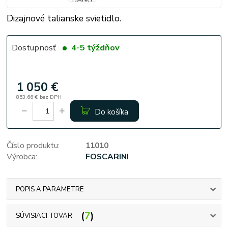
Dizajnové talianske svietidlo.
Dostupnosť
4-5 týždňov
1 050 €
853,66 €
bez DPH
Do košíka
Číslo produktu:
11010
Výrobca:
FOSCARINI
POPIS A PARAMETRE
7
SÚVISIACI TOVAR