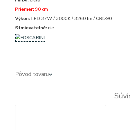
Farba:
biela
Priemer:
90 cm
Výkon:
LED 37W / 3000K / 3260 lm / CRI>90
Stmievateľné:
nie
obdlznikove, obdlznikova, hranata, hranate, svietidla, svietidlo, lampa, lampy, osvetlenie, svetlo, sve
Pôvod tovaru
Súvi