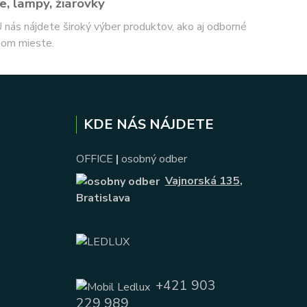
e, lampy, žiarovky
 U nás nájdete široký výber produktov, ako aj odborné
nom mieste.
KDE NÁS NÁJDETE
OFFICE
|
osobný odber
Vajnorská 135
,
Bratislava
+421 903
229 989