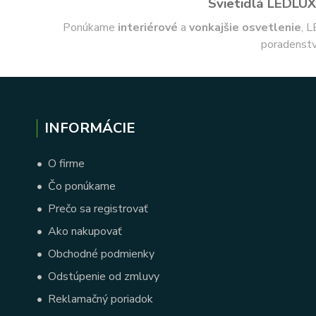
Svietidlá LEDLUX 
Ponúkame
interiérové
a
vonkajšie
osvetlenie
, L
poradenstv
INFORMÁCIE
•
O firme
•
Čo ponúkame
•
Prečo sa registrovať
•
Ako nakupovať
•
Obchodné podmienky
•
Odstúpenie od zmluvy
•
Reklamačný poriadok