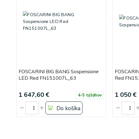
FOSCARINI BIG BANG Sospensione
FOSCARINI
LED Red FN151007L_63
Red FN15
1 647,60 €
1 050 €
4-5 týždňov
Do košíka