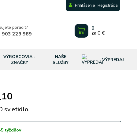
Prihlásenie | Registrácia
bujete poradiť?
0
za
0 €
 903 229 989
VÝROBCOVIA -
NAŠE
VÝPREDAJ
ZNAČKY
SLUŽBY
_10
 svietidlo.
-5 týždňov