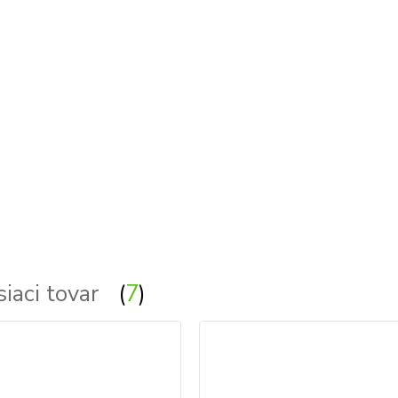
tla
siaci tovar
7