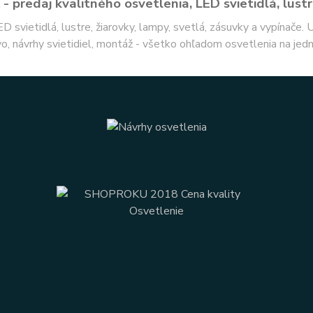
- predaj kvalitného osvetlenia, LED svietidlá, lustr
ED svietidlá, lustre, žiarovky, lampy, svetlá, zásuvky a vypínače.
o, návrhy svietidiel, montáž - všetko ohľadom osvetlenia na jed