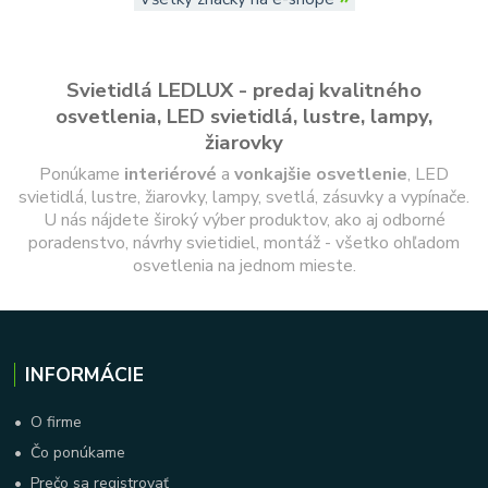
Svietidlá LEDLUX - predaj kvalitného
osvetlenia, LED svietidlá, lustre, lampy,
žiarovky
Ponúkame
interiérové
a
vonkajšie
osvetlenie
, LED
svietidlá, lustre, žiarovky, lampy, svetlá, zásuvky a vypínače.
U nás nájdete široký výber produktov, ako aj odborné
poradenstvo, návrhy svietidiel, montáž - všetko ohľadom
osvetlenia na jednom mieste.
INFORMÁCIE
•
O firme
•
Čo ponúkame
•
Prečo sa registrovať