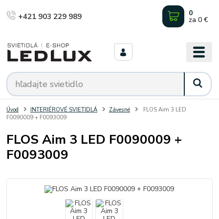
0
+421 903 229 989
za
0 €
Úvod
INTERIÉROVÉ SVIETIDLÁ
Závesné
FLOS Aim 3 LED
F0090009 + F0093009
FLOS Aim 3 LED F0090009 +
F0093009