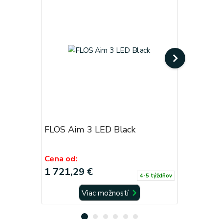
FLOS Aim 3 LED Black
FLOS Ai
Cena od:
Cena od:
1 721,29 €
2 783,5
4-5 týždňov
Viac možností