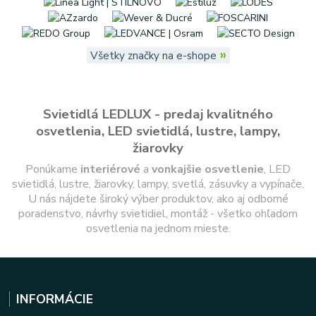
»
Všetky značky na e-shope
Svietidlá LEDLUX - predaj kvalitného
osvetlenia, LED svietidlá, lustre, lampy,
žiarovky
Ponúkame
interiérové
a
vonkajšie
osvetlenie
, LED
svietidlá, lustre, žiarovky, lampy, svetlá, zásuvky a vypínače.
U nás nájdete široký výber produktov, ako aj odborné
poradenstvo, návrhy svietidiel, montáž - všetko ohľadom
osvetlenia na jednom mieste.
INFORMÁCIE