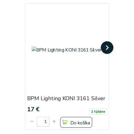
BPM Lighting KONI 3161 Silver
BPM Ligh
17 €
17 €
2 týždne
Do košíka