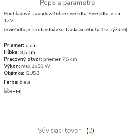
Popis a parametre
Podhľadové, zabudovateľné svietidlo. Svietidlo je na
12V.
(Svietidlo je na objednávku. Dodacia lehota 1-2 týždne)
Priemer:
8 cm
Hĺbka:
9,5 cm
Pracovný otvor:
priemer 7,5 cm
Výkon:
max 1x50 W
Objímka:
GU5.3
Farba:
biela
Podhľadové - zabudovateľné - bodové - zápustné - svetla, svetlo, osvetlenie, svietidlo, svietidla
Súvisiaci tovar
2