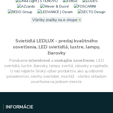
»
Všetky značky na e-shope
Svietidlá LEDLUX - predaj kvalitného
osvetlenia, LED svietidlá, lustre, lampy,
žiarovky
Ponúkame
interiérové
a
vonkajšie
osvetlenie
, LED
svietidlá, lustre, žiarovky, lampy, svetlá, zásuvky a vypínače.
U nás nájdete široký výber produktov, ako aj odborné
poradenstvo, návrhy svietidiel, montáž - všetko ohľadom
osvetlenia na jednom mieste.
INFORMÁCIE