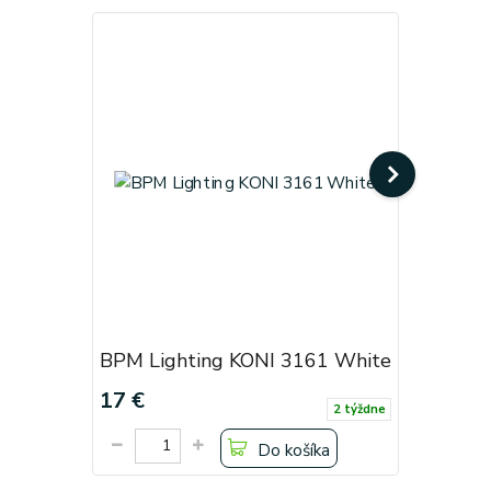
BPM Lighting KONI 3161 White
BPM Ligh
17 €
17 €
2 týždne
Do košíka