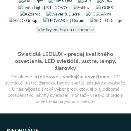
»
Všetky značky na e-shope
Svietidlá LEDLUX - predaj kvalitného
osvetlenia, LED svietidlá, lustre, lampy,
žiarovky
Ponúkame
interiérové
a
vonkajšie
osvetlenie
, LED
svietidlá, lustre, žiarovky, lampy, svetlá, zásuvky a vypínače.
U nás nájdete široký výber produktov, ako aj odborné
poradenstvo, návrhy svietidiel, montáž - všetko ohľadom
osvetlenia na jednom mieste.
INFORMÁCIE