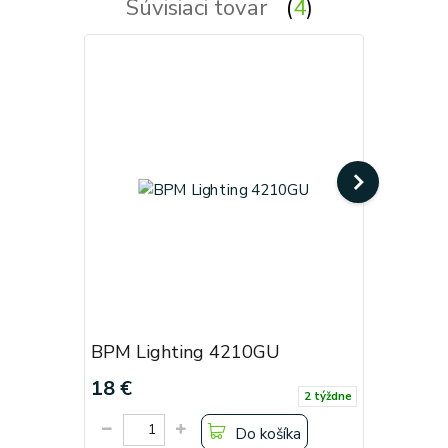
Súvisiaci tovar
4
BPM Lighting 4210GU
BPM Lig
18 €
18 €
2 týždne
Do košíka