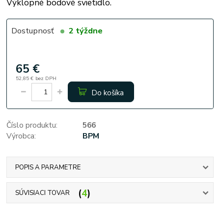
Výklopné bodové svietidlo.
Dostupnosť
2 týždne
65 €
52,85 €
bez DPH
Do košíka
Číslo produktu:
566
Výrobca:
BPM
POPIS A PARAMETRE
4
SÚVISIACI TOVAR