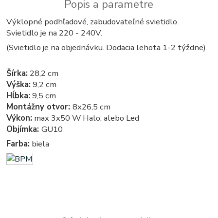
Popis a parametre
Výklopné podhľadové, zabudovateľné svietidlo.
Svietidlo je na 220 - 240V.
(Svietidlo je na objednávku. Dodacia lehota 1-2 týždne)
Šírka:
28,2 cm
Výška:
9,2 cm
Hĺbka:
9,5 cm
Montážny otvor:
8x26,5 cm
Výkon:
max 3x50 W Halo, alebo Led
Objímka:
GU10
Farba:
biela
Podhľadové - zabudovateľné - bodové - zápustné - svetla, svetlo, osvetlenie, svietidlo, svietidla