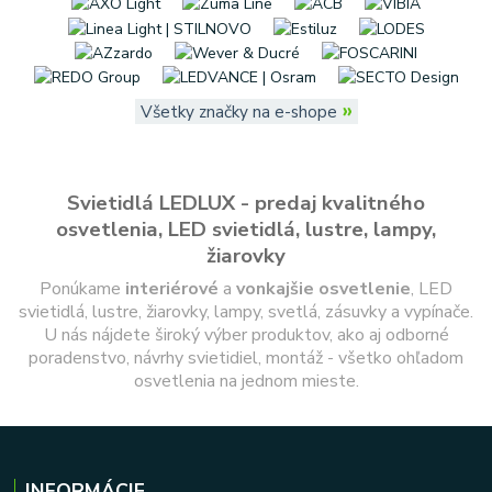
»
Všetky značky na e-shope
Svietidlá LEDLUX - predaj kvalitného
osvetlenia, LED svietidlá, lustre, lampy,
žiarovky
Ponúkame
interiérové
a
vonkajšie
osvetlenie
, LED
svietidlá, lustre, žiarovky, lampy, svetlá, zásuvky a vypínače.
U nás nájdete široký výber produktov, ako aj odborné
poradenstvo, návrhy svietidiel, montáž - všetko ohľadom
osvetlenia na jednom mieste.
INFORMÁCIE