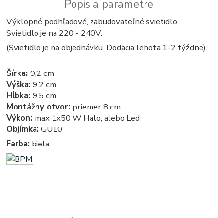
Popis a parametre
Výklopné podhľadové, zabudovateľné svietidlo.
Svietidlo je na 220 - 240V.
(Svietidlo je na objednávku. Dodacia lehota 1-2 týždne)
Šírka:
9,2 cm
Výška:
9,2 cm
Hĺbka:
9,5 cm
Montážny otvor:
priemer 8 cm
Výkon:
max 1x50 W Halo, alebo Led
Objímka:
GU10
Farba:
biela
Podhľadové - zabudovateľné - bodové - zápustné - svetla, svetlo, osvetlenie, svietidlo, svietidla