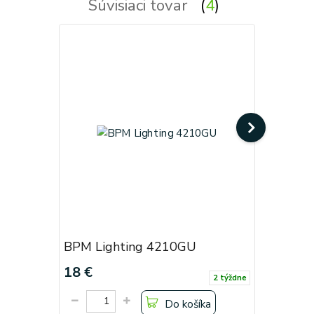
Súvisiaci tovar
4
BPM Lighting 4210GU
BPM Lig
18 €
48 €
2 týždne
Do košíka