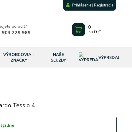
Prihlásenie | Registrácia
bujete poradiť?
0
za
0 €
 903 229 989
VÝROBCOVIA -
NAŠE
VÝPREDAJ
ZNAČKY
SLUŽBY
rdo Tessio 4.
 týždne