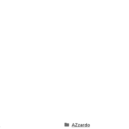
é
AZzardo