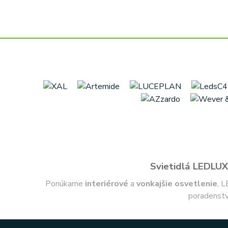
Svietidlá LEDLUX 
Ponúkame
interiérové
a
vonkajšie
osvetlenie
, L
poradenstv