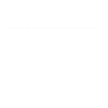
azardo - vintage - retro - vintage svietidla, svietidlo, lampa, lampy, osvetlenie, svetlo, svetla