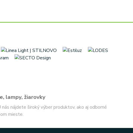
e, lampy, žiarovky
 U nás nájdete široký výber produktov, ako aj odborné
nom mieste.