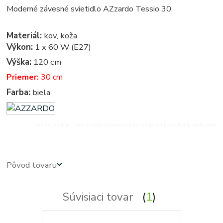
Moderné závesné svietidlo AZzardo Tessio 30.
Materiál:
kov, koža
Výkon:
1 x 60 W (E27)
Výška:
120 cm
Priemer:
30 cm
Farba:
biela
azardo - vintage - retro - vintage svietidla, svietidlo, lampa, lampy, osvetlenie, svetlo, svetla
Pôvod tovaru
Súvisiaci tovar
1