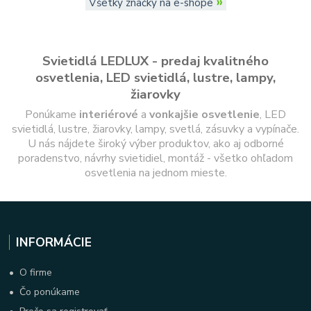
»
Všetky značky na e-shope
Svietidlá LEDLUX - predaj kvalitného
osvetlenia, LED svietidlá, lustre, lampy,
žiarovky
Ponúkame
interiérové
a
vonkajšie
osvetlenie
, LED
svietidlá, lustre, žiarovky, lampy, svetlá, zásuvky a vypínače.
U nás nájdete široký výber produktov, ako aj odborné
poradenstvo, návrhy svietidiel, montáž - všetko ohľadom
osvetlenia na jednom mieste.
INFORMÁCIE
•
O firme
•
Čo ponúkame