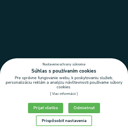
Nastavenie ochrany súkromia
Súhlas s používaním cookies
Pre správne fungovanie webu, k poskytovaniu služieb,
personalizáciu reklám a analýzu návštevnosti používame súbory
cookies.
[
Viac informácii
]
Nastavenie ochrany súkromia
Prijať všetko
Odmietnuť
Prispôsobiť nastavenia