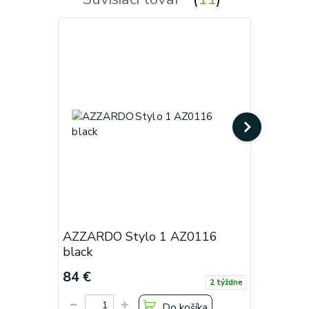
AZZARDO Stylo 1 AZ0116
AZZARDO
black
chrome
84 €
93 €
2 týždne
Do košíka