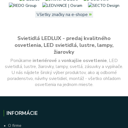
»
Všetky značky na e-shope
Svietidlá LEDLUX - predaj kvalitného
osvetlenia, LED svietidlá, lustre, lampy,
žiarovky
Ponúkame
interiérové
a
vonkajšie
osvetlenie
, LED
svietidlá, lustre, žiarovky, lampy, svetlá, zásuvky a vypínače.
U nás nájdete široký výber produktov, ako aj odborné
poradenstvo, návrhy svietidiel, montáž - všetko ohľadom
osvetlenia na jednom mieste.
INFORMÁCIE
•
O firme