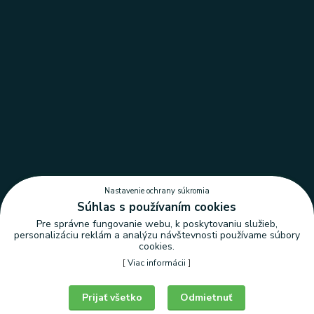
Nastavenie ochrany súkromia
Súhlas s používaním cookies
Pre správne fungovanie webu, k poskytovaniu služieb,
personalizáciu reklám a analýzu návštevnosti používame súbory
cookies.
[
Viac informácii
]
Nastavenie ochrany súkromia
Prijať všetko
Odmietnuť