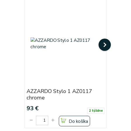
AZZARDO Stylo 1 AZ0117
AZZARDO
chrome
white
93 €
93 €
2 týždne
Do košíka