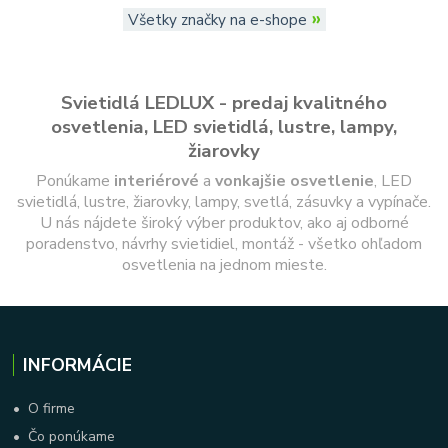
»
Všetky značky na e-shope
Svietidlá LEDLUX - predaj kvalitného
osvetlenia, LED svietidlá, lustre, lampy,
žiarovky
Ponúkame
interiérové
a
vonkajšie
osvetlenie
, LED
svietidlá, lustre, žiarovky, lampy, svetlá, zásuvky a vypínače.
U nás nájdete široký výber produktov, ako aj odborné
poradenstvo, návrhy svietidiel, montáž - všetko ohľadom
osvetlenia na jednom mieste.
INFORMÁCIE
•
O firme
•
Čo ponúkame