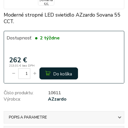
Moderné stropné LED svietidlo AZzardo Sovana 55
CCT.
Dostupnosť
2 týždne
262 €
213,01 €
bez DPH
Do košíka
Číslo produktu:
10611
Výrobca:
AZzardo
POPIS A PARAMETRE