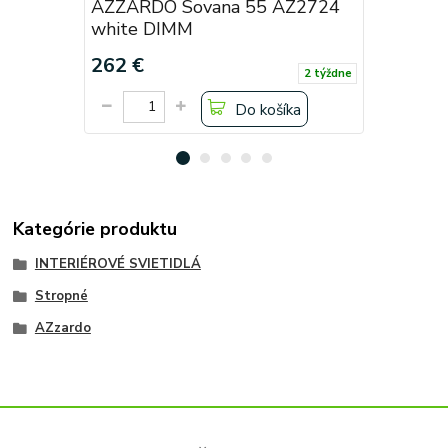
AZZARDO Sovana 55 AZ2724
AZZARDO
white DIMM
grey DI
262 €
262 €
2 týždne
Do košíka
Kategórie produktu
INTERIÉROVÉ SVIETIDLÁ
Stropné
AZzardo