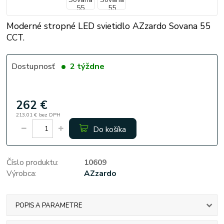
Moderné stropné LED svietidlo AZzardo Sovana 55
CCT.
Dostupnosť
2 týždne
262 €
213,01 €
bez DPH
Do košíka
Číslo produktu:
10609
Výrobca:
AZzardo
POPIS A PARAMETRE