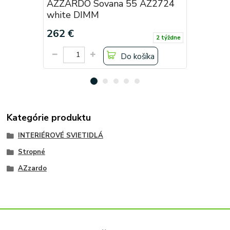
AZZARDO Sovana 55 AZ2724
AZZARDO
white DIMM
black D
262 €
262 €
2 týždne
Do košíka
Kategórie produktu
INTERIÉROVÉ SVIETIDLÁ
Stropné
AZzardo