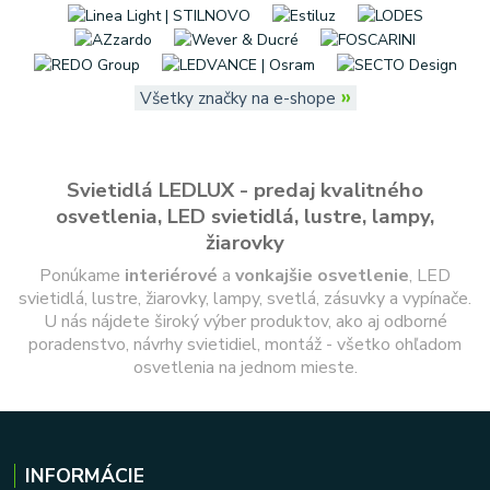
»
Všetky značky na e-shope
Svietidlá LEDLUX - predaj kvalitného
osvetlenia, LED svietidlá, lustre, lampy,
žiarovky
Ponúkame
interiérové
a
vonkajšie
osvetlenie
, LED
svietidlá, lustre, žiarovky, lampy, svetlá, zásuvky a vypínače.
U nás nájdete široký výber produktov, ako aj odborné
poradenstvo, návrhy svietidiel, montáž - všetko ohľadom
osvetlenia na jednom mieste.
INFORMÁCIE