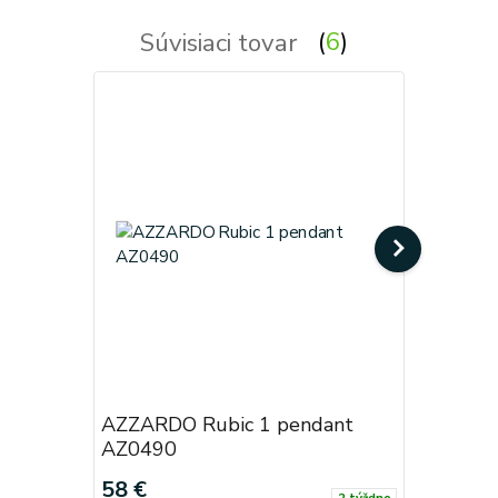
Súvisiaci tovar
6
AZZARDO Rubic 1 pendant
AZZARDO
AZ0490
58 €
40 €