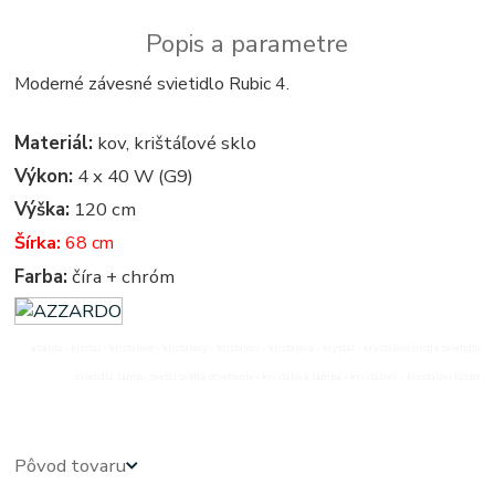
Popis a parametre
Moderné závesné svietidlo Rubic 4.
Materiál:
kov, krištáľové sklo
Výkon:
4 x 40 W (G9)
Výška:
120 cm
Šírka:
68 cm
Farba:
číra + chróm
azardo - kristal - kristalove - kristalovy - kristalovi - kristalova - krystal - kryštálové lustre, svietidlo,
svietidla, lampy, svetlo, svetlá, osvetlenie - kryštálová lampa - kryštálový - krystalovi luster
Pôvod tovaru