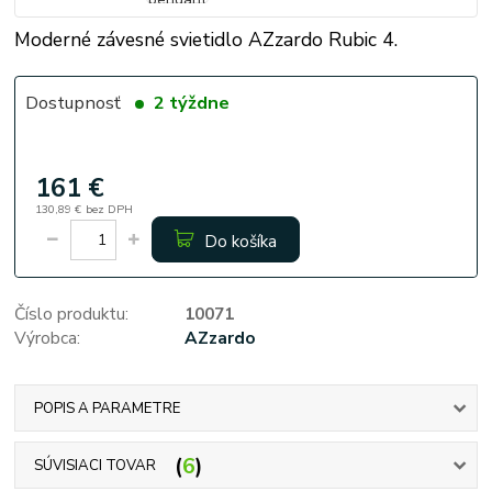
Moderné závesné svietidlo AZzardo Rubic 4.
Dostupnosť
2 týždne
161 €
130,89 €
bez DPH
Do košíka
Číslo produktu:
10071
Výrobca:
AZzardo
POPIS A PARAMETRE
6
SÚVISIACI TOVAR