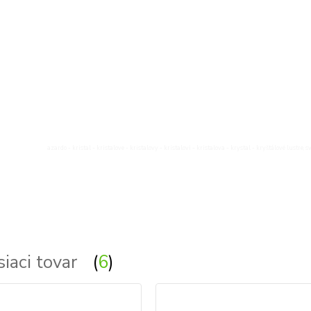
azardo - kristal - kristalove - kristalovy - kristalovi - kristalova - krystal - kryštálové lustre, s
siaci tovar
6