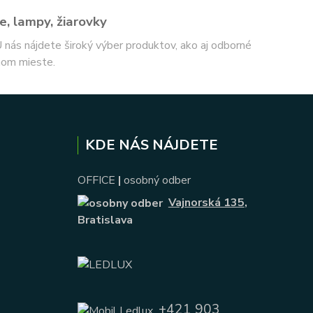
e, lampy, žiarovky
 U nás nájdete široký výber produktov, ako aj odborné
nom mieste.
KDE NÁS NÁJDETE
OFFICE
|
osobný odber
Vajnorská 135
,
Bratislava
+421 903