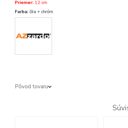
Priemer:
12 cm
Farba:
číra + chróm
Pôvod tovaru
Súvi