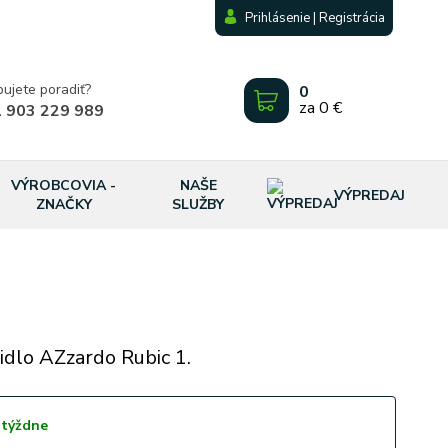
Prihlásenie | Registrácia
bujete poradiť?
0
za
0 €
 903 229 989
VÝROBCOVIA -
NAŠE
VÝPREDAJ
ZNAČKY
SLUŽBY
idlo AZzardo Rubic 1.
 týždne