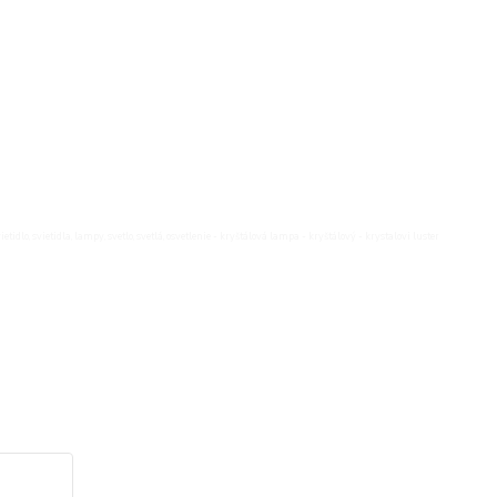
vietidlo, svietidla, lampy, svetlo, svetlá, osvetlenie - kryštálová lampa - kryštálový - krystalovi luster