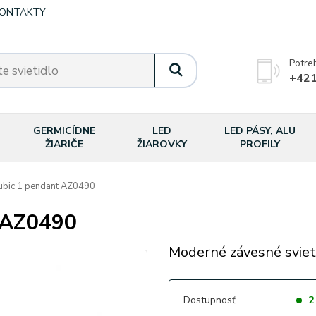
ONTAKTY
Potre
+421
GERMICÍDNE
LED
LED PÁSY, ALU
ŽIARIČE
ŽIAROVKY
PROFILY
ic 1 pendant AZ0490
 AZ0490
Moderné závesné sviet
Dostupnosť
2