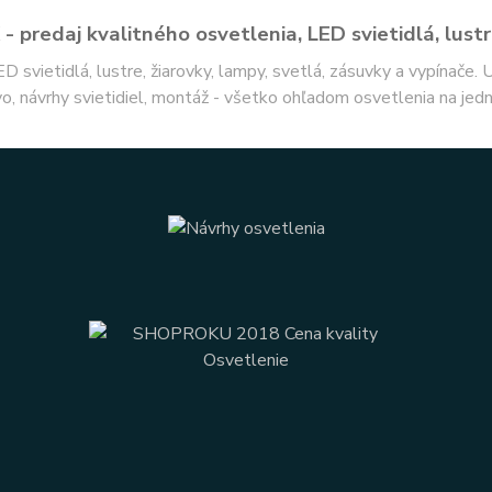
- predaj kvalitného osvetlenia, LED svietidlá, lustr
ED svietidlá, lustre, žiarovky, lampy, svetlá, zásuvky a vypínače.
o, návrhy svietidiel, montáž - všetko ohľadom osvetlenia na jed