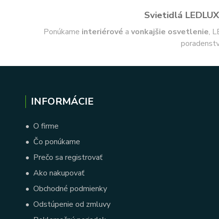
Svietidlá LEDLUX 
Ponúkame
interiérové
a
vonkajšie
osvetlenie
, L
poradenstv
INFORMÁCIE
•
O firme
•
Čo ponúkame
•
Prečo sa registrovať
•
Ako nakupovať
•
Obchodné podmienky
•
Odstúpenie od zmluvy