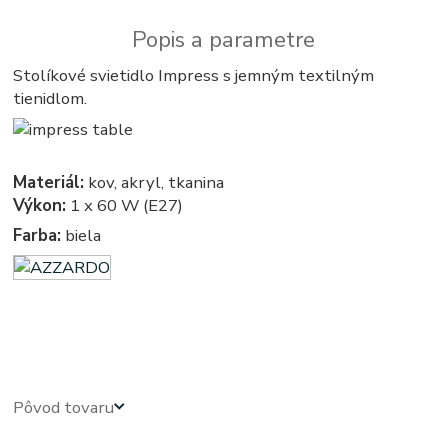
Popis a parametre
Stolíkové svietidlo Impress s jemným textilným
tienidlom.
Materiál:
kov, akryl, tkanina
Výkon:
1 x 60 W (E27)
Farba:
biela
azardo - stolova, stolove - stolna, stolne - stolíková, stolíkové - lampa, lampy, svetlo, svetla, osvetlenie,
svietidlo, svietidla, na stôl, na stolík, k stolu, k stolíku
Pôvod tovaru