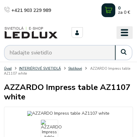
0
+421 903 229 989
za
0 €
Úvod
INTERIÉROVÉ SVIETIDLÁ
Stolíkové
AZZARDO Impress table
AZ1107 white
AZZARDO Impress table AZ1107
white