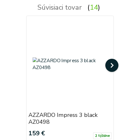
Súvisiaci tovar
14
AZZARDO Impress 3 black
AZZARDO
AZ0498
AZ2900
159 €
159 €
2 týždne