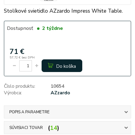
Stolíkové svietidlo AZzardo Impress White Table.
Dostupnosť
2 týždne
71 €
57,72 €
bez DPH
Do košíka
Číslo produktu:
10654
Výrobca:
AZzardo
POPIS A PARAMETRE
14
SÚVISIACI TOVAR