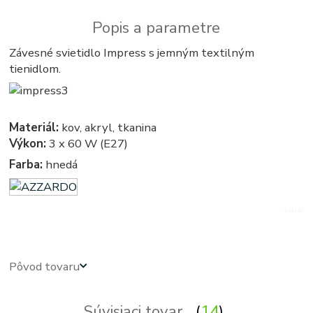
Popis a parametre
Závesné svietidlo Impress s jemným textilným
tienidlom.
Materiál:
kov, akryl, tkanina
Výkon:
3 x 60 W (E27)
Farba:
hnedá
azardo
Pôvod tovaru
Súvisiaci tovar
14