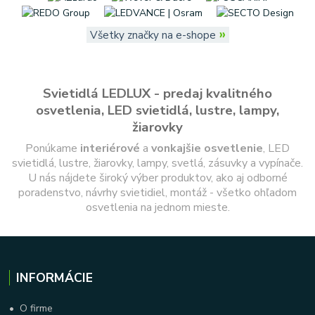
»
Všetky značky na e-shope
Svietidlá LEDLUX - predaj kvalitného
osvetlenia, LED svietidlá, lustre, lampy,
žiarovky
Ponúkame
interiérové
a
vonkajšie
osvetlenie
, LED
svietidlá, lustre, žiarovky, lampy, svetlá, zásuvky a vypínače.
U nás nájdete široký výber produktov, ako aj odborné
poradenstvo, návrhy svietidiel, montáž - všetko ohľadom
osvetlenia na jednom mieste.
INFORMÁCIE
•
O firme