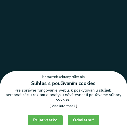
Nastavenie ochrany súkromia
Súhlas s používaním cookies
Pre správne fungovanie webu, k poskytovaniu služieb,
personalizáciu reklám a analýzu návštevnosti používame súbory
cookies.
[
Viac informácii
]
Nastavenie ochrany súkromia
Prijať všetko
Odmietnuť