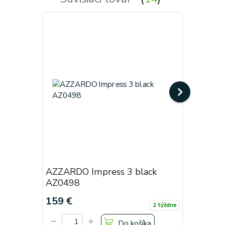
AZZARDO Impress 3 black
AZZARDO
AZ0498
AZ1006
159 €
159 €
2 týždne
Do košíka