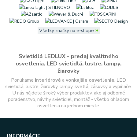
»
Všetky značky na e-shope
Svietidlá LEDLUX - predaj kvalitného
osvetlenia, LED svietidlá, lustre, lampy,
žiarovky
Ponúkame
interiérové
a
vonkajšie
osvetlenie
, LED
svietidlá, lustre, žiarovky, lampy, svetlá, zásuvky a vypínače.
U nás nájdete široký výber produktov, ako aj odborné
poradenstvo, návrhy svietidiel, montáž - všetko ohľadom
osvetlenia na jednom mieste.
INFORMÁCIE