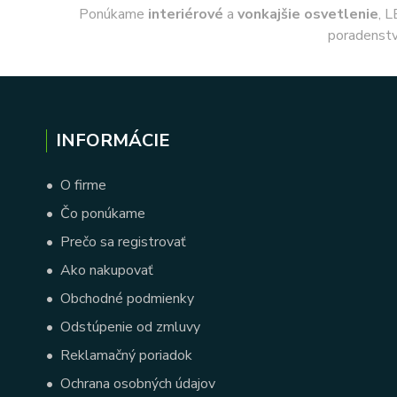
Ponúkame
interiérové
a
vonkajšie
osvetlenie
, L
poradenstv
INFORMÁCIE
•
O firme
•
Čo ponúkame
•
Prečo sa registrovať
•
Ako nakupovať
•
Obchodné podmienky
•
Odstúpenie od zmluvy
•
Reklamačný poriadok
•
Ochrana osobných údajov