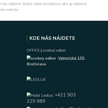
 U nás nájdete široký výber produktov, ako aj odborné
nom mieste.
KDE NÁS NÁJDETE
OFFICE
|
osobný odber
Vajnorská 135
,
Bratislava
+421 903
229 989