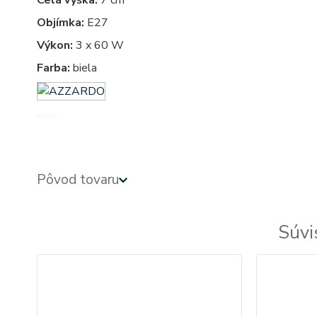
Celá výška:
7 cm
Objímka:
E27
Výkon:
3 x 60 W
Farba:
biela
azardo
Pôvod tovaru
Súvi