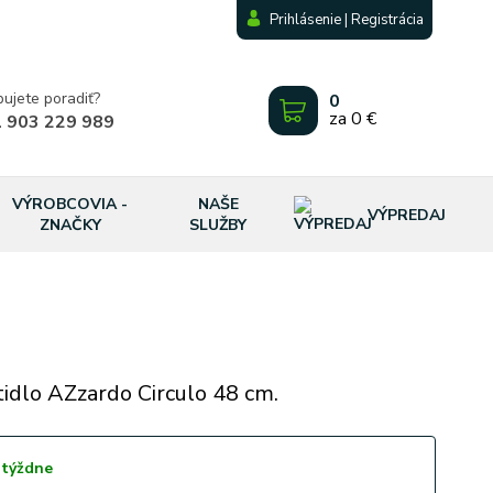
Prihlásenie | Registrácia
bujete poradiť?
0
za
0 €
 903 229 989
VÝROBCOVIA -
NAŠE
VÝPREDAJ
ZNAČKY
SLUŽBY
tidlo AZzardo Circulo 48 cm.
 týždne