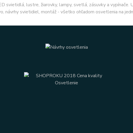
ED svietidlá, lustre, žiarovky, lampy, svetlá, zásuvky a vypínače.
o, návrhy svietidiel, montáž - všetko ohľadom osvetlenia na jed