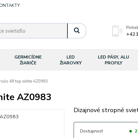
ONTAKTY
Potre
+421
GERMICÍDNE
LED
LED PÁSY, ALU
ŽIARIČE
ŽIAROVKY
PROFILY
ulo 48 top white AZ0983
hite AZ0983
Dizajnové stropné svie
Dostupnosť
2