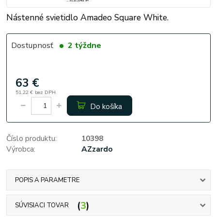
Nástenné svietidlo Amadeo Square White.
Dostupnosť
2 týždne
63 €
51,22 €
bez DPH
Do košíka
Číslo produktu:
10398
Výrobca:
AZzardo
POPIS A PARAMETRE
3
SÚVISIACI TOVAR