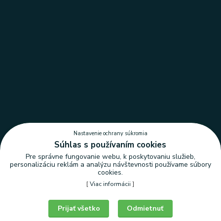
Nastavenie ochrany súkromia
Súhlas s používaním cookies
Pre správne fungovanie webu, k poskytovaniu služieb,
personalizáciu reklám a analýzu návštevnosti používame súbory
cookies.
[
Viac informácii
]
Nastavenie ochrany súkromia
Prijať všetko
Odmietnuť