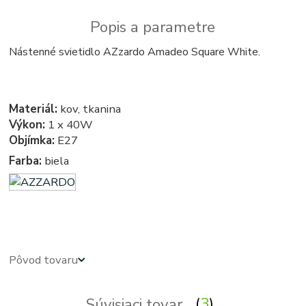
Popis a parametre
Nástenné svietidlo AZzardo Amadeo Square White.
Materiál:
kov, tkanina
Výkon:
1 x 40W
Objímka:
E27
Farba:
biela
azardo
Pôvod tovaru
Súvisiaci tovar
3