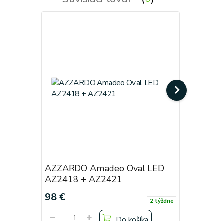
AZZARDO Amadeo Oval LED
AZZARDO
AZ2418 + AZ2421
AZ2419 
98 €
63 €
2 týždne
Do košíka