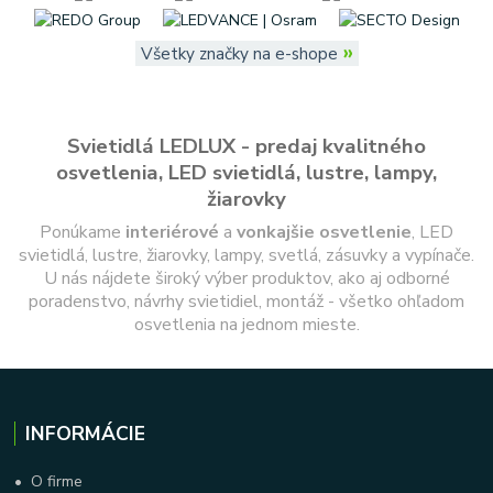
»
Všetky značky na e-shope
Svietidlá LEDLUX - predaj kvalitného
osvetlenia, LED svietidlá, lustre, lampy,
žiarovky
Ponúkame
interiérové
a
vonkajšie
osvetlenie
, LED
svietidlá, lustre, žiarovky, lampy, svetlá, zásuvky a vypínače.
U nás nájdete široký výber produktov, ako aj odborné
poradenstvo, návrhy svietidiel, montáž - všetko ohľadom
osvetlenia na jednom mieste.
INFORMÁCIE
•
O firme