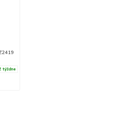
Z2419
2 týždne