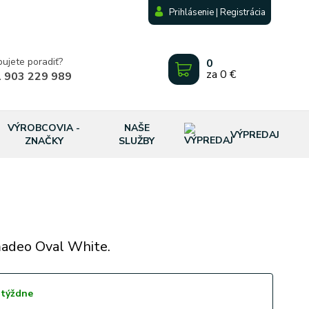
Prihlásenie | Registrácia
bujete poradiť?
0
za
0 €
 903 229 989
VÝROBCOVIA -
NAŠE
VÝPREDAJ
ZNAČKY
SLUŽBY
madeo Oval White.
 týždne