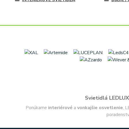
Svietidlá LEDLUX 
Ponúkame
interiérové
a
vonkajšie
osvetlenie
, L
poradenstv