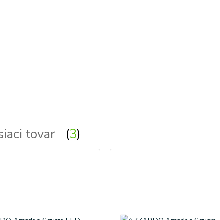
siaci tovar
3