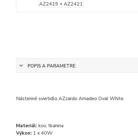
POPIS A PARAMETRE
Nástenné svietidlo AZzardo Amadeo Oval White.
Materiál:
kov, tkanina
Výkon:
1 x 40W