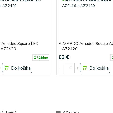
Amadeo Square LED
AZZARDO Amadeo Square A
 AZ2420
+ AZ2420
63 €
2 týždne
Do košíka
Do košíka
 nástenné
AZzardo