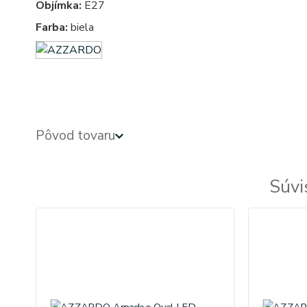
Objímka:
E27
Farba:
biela
azardo
Pôvod tovaru
Súvi