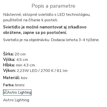
Popis a parametre
Nástenné, sklopné svietidlo s LED technológiou,
použiteľné na čítanie k posteli.
Svietidlo je možné namontovať aj zrkadlovo
obrátene, zapne sa po pootočení.
Svietidlo je na objednávku. Dodacia lehota 3-4 týždne.
Šírka:
20 cm
Výška:
4,5 cm
Hĺbka:
min 4,3 cm
Výkon:
2,23W LED / 2700 K / 61 lm
Materiál:
kov
Farba:
bronz
Astro Lighting