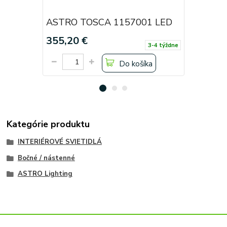
ASTRO TOSCA 1157001 LED
ASTRO T
355,20 €
370,80 
3-4 týždne
Do košíka
Kategórie produktu
INTERIÉROVÉ SVIETIDLÁ
Bočné / nástenné
ASTRO Lighting