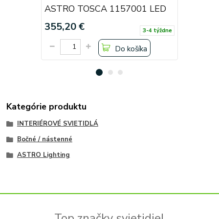
ASTRO TOSCA 1157001 LED
ASTRO T
355,20 €
378 €
3-4 týždne
Do košíka
Kategórie produktu
INTERIÉROVÉ SVIETIDLÁ
Bočné / nástenné
ASTRO Lighting
Top značky svietidiel