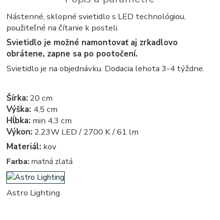
Nástenné, sklopné svietidlo s LED technológiou,
použiteľné na čítanie k posteli.
Svietidlo je možné namontovať aj zrkadlovo
obrátene, zapne sa po pootočení.
Svietidlo je na objednávku. Dodacia lehota 3-4 týždne.
Šírka:
20 cm
Výška:
4,5 cm
Hĺbka:
min 4,3 cm
Výkon:
2,23W LED / 2700 K / 61 lm
Materiál:
kov
Farba:
matná zlatá
Astro Lighting
obdlznikove, obdlznikova, hranata, hranate, svietidla, svietidlo, lampa, lampy, osvetlenie, svetlo, svetla