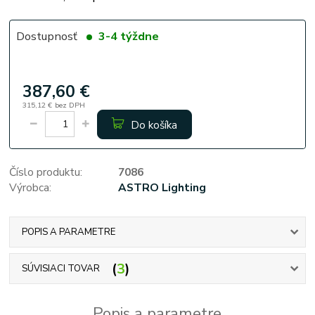
Dostupnosť
3-4 týždne
387,60 €
315,12 €
bez DPH
Do košíka
Číslo produktu:
7086
Výrobca:
ASTRO Lighting
POPIS A PARAMETRE
3
SÚVISIACI TOVAR
Popis a parametre