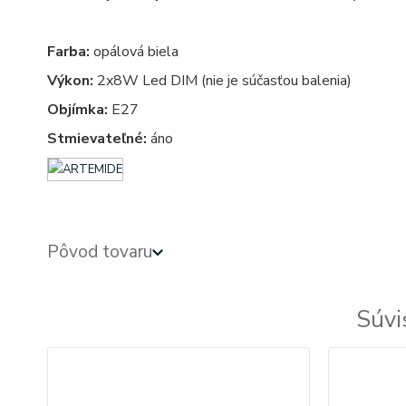
Farba:
opálová biela
Výkon:
2x8W Led DIM (nie je súčasťou balenia)
Objímka:
E27
Stmievateľné:
áno
Pôvod tovaru
Súvi