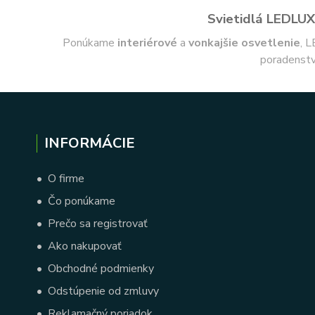
Svietidlá LEDLUX 
Ponúkame
interiérové
a
vonkajšie
osvetlenie
, L
poradenstv
INFORMÁCIE
•
O firme
•
Čo ponúkame
•
Prečo sa registrovať
•
Ako nakupovať
•
Obchodné podmienky
•
Odstúpenie od zmluvy
•
Reklamačný poriadok