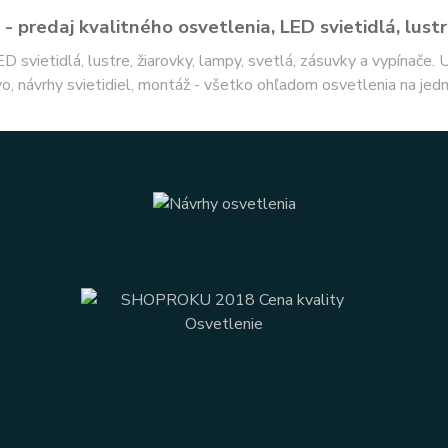
- predaj kvalitného osvetlenia, LED svietidlá, lustr
ED svietidlá, lustre, žiarovky, lampy, svetlá, zásuvky a vypínače.
o, návrhy svietidiel, montáž - všetko ohľadom osvetlenia na jed