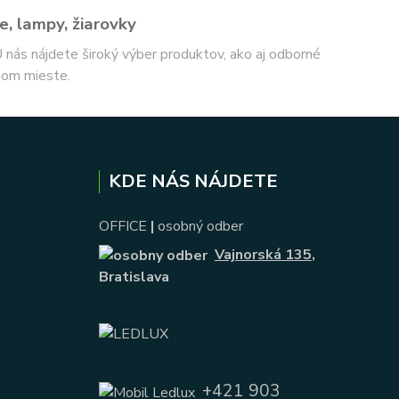
e, lampy, žiarovky
 U nás nájdete široký výber produktov, ako aj odborné
nom mieste.
KDE NÁS NÁJDETE
OFFICE
|
osobný odber
Vajnorská 135
,
Bratislava
+421 903