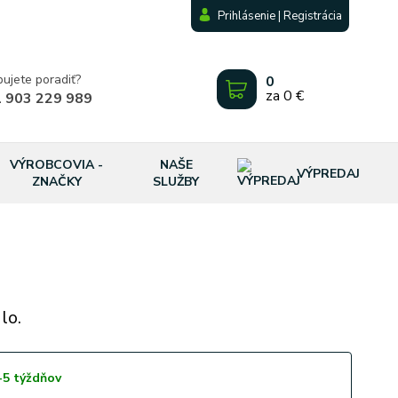
Prihlásenie | Registrácia
bujete poradiť?
0
za
0 €
 903 229 989
VÝROBCOVIA -
NAŠE
VÝPREDAJ
ZNAČKY
SLUŽBY
lo.
-5 týždňov