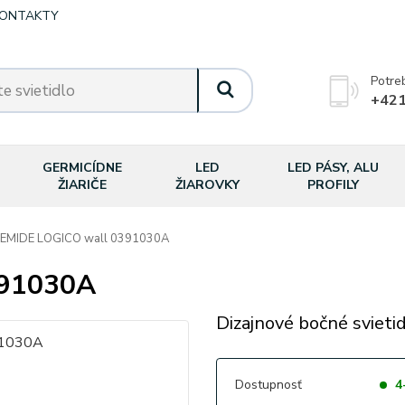
ONTAKTY
Potre
+421
GERMICÍDNE
LED
LED PÁSY, ALU
ŽIARIČE
ŽIAROVKY
PROFILY
MIDE LOGICO wall 0391030A
391030A
Dizajnové bočné svietid
Dostupnosť
4