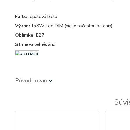
Farba:
opálová biela
Výkon:
1x8W Led DIM (nie je súčasťou balenia)
Objímka:
E27
Stmievateľné:
áno
Pôvod tovaru
Súvi