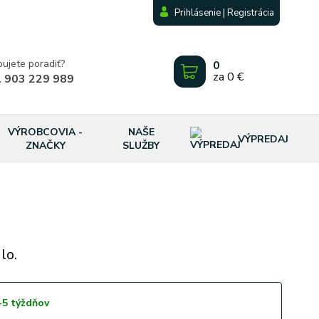
Prihlásenie | Registrácia
bujete poradiť?
0
za
0 €
 903 229 989
VÝROBCOVIA -
NAŠE
VÝPREDAJ
ZNAČKY
SLUŽBY
lo.
-5 týždňov