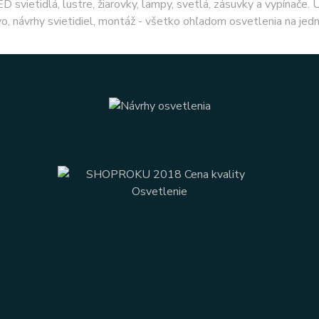
ED svietidlá, lustre, žiarovky, lampy, svetlá, zásuvky a vypínače.
o, návrhy svietidiel, montáž - všetko ohľadom osvetlenia na jed