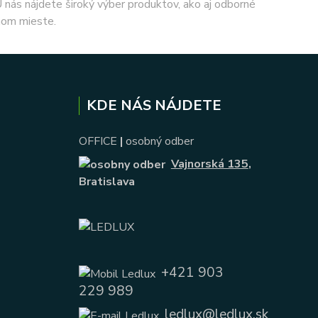
 U nás nájdete široký výber produktov, ako aj odborné
nom mieste.
KDE NÁS NÁJDETE
OFFICE
|
osobný odber
Vajnorská 135
,
Bratislava
+421 903
229 989
ledlux@ledlux.sk