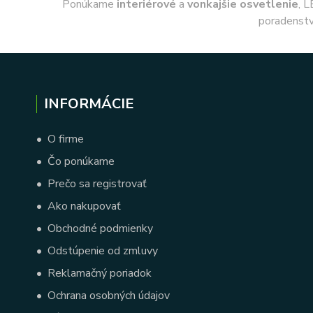
Ponúkame
interiérové
a
vonkajšie
osvetlenie
, L
poradenstv
INFORMÁCIE
•
O firme
•
Čo ponúkame
•
Prečo sa registrovať
•
Ako nakupovať
•
Obchodné podmienky
•
Odstúpenie od zmluvy
•
Reklamačný poriadok
•
Ochrana osobných údajov