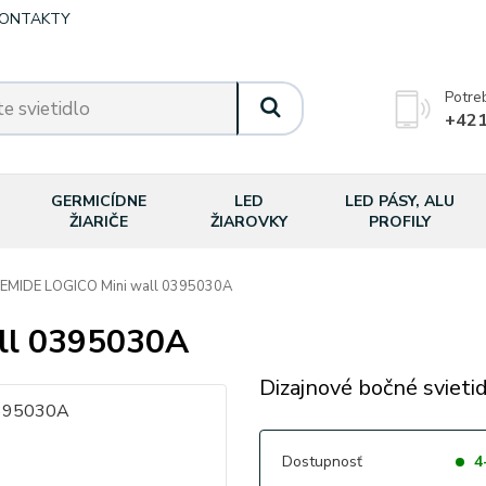
ONTAKTY
Potre
+421
GERMICÍDNE
LED
LED PÁSY, ALU
ŽIARIČE
ŽIAROVKY
PROFILY
MIDE LOGICO Mini wall 0395030A
ll 0395030A
Dizajnové bočné svietid
Dostupnosť
4