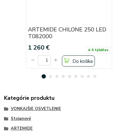
ARTEMIDE CHILONE 250 LED
ARTEMID
T082000
T08201
1 260 €
1 260 €
4-5 týždňov
Do košíka
Kategórie produktu
VONKAJŠIE OSVETLENIE
Stojanové
ARTEMIDE