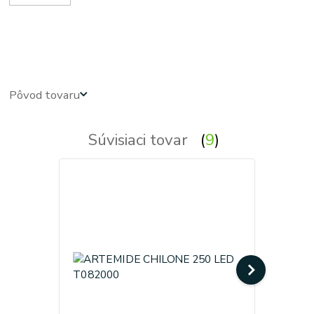
Exterierove svietidla - exterierove vonkajsie osvetlenie, svietidlo - vonkajsie svietidla - exterierove
vonkajsie svetla, svetlo, lampy - exterierova lampa
Pôvod tovaru
Súvisiaci tovar
9