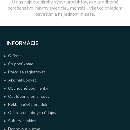
U nás nájdete široký výber produktov, ako aj odborné
poradenstvo, návrhy svietidiel, montáž - všetko ohľadom
osvetlenia na jednom mieste.
INFORMÁCIE
•
O firme
•
Čo ponúkame
•
Prečo sa registrovať
•
Ako nakupovať
•
Obchodné podmienky
•
Odstúpenie od zmluvy
•
Reklamačný poriadok
•
Ochrana osobných údajov
•
Súbory cookies
•
Doprava a platba