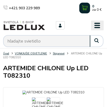
0
+421 903 229 989
za
0 €
Úvod
VONKAJŠIE OSVETLENIE
Stojanové
ARTEMIDE CHILONE Up
LED T082310
ARTEMIDE CHILONE Up LED
T082310