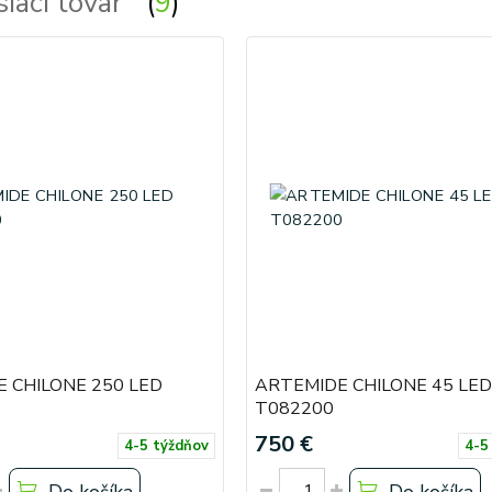
siaci tovar
9
 CHILONE 250 LED
ARTEMIDE CHILONE 45 LED
T082200
750 €
4-5 týždňov
4-5
Do košíka
Do košíka