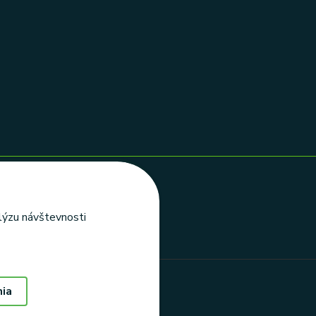
alýzu návštevnosti
nia