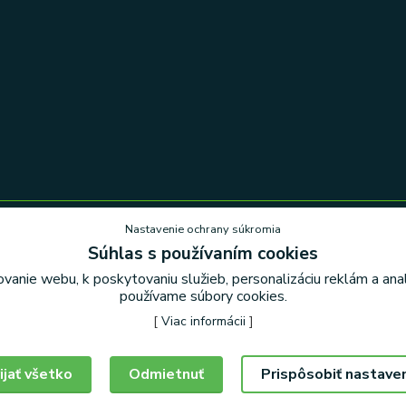
Nastavenie ochrany súkromia
Súhlas s používaním cookies
Nastavenie ochrany súkromia
vanie webu, k poskytovaniu služieb, personalizáciu reklám a an
používame súbory cookies.
[
Viac informácii
]
ijať všetko
Odmietnuť
Prispôsobiť nastave