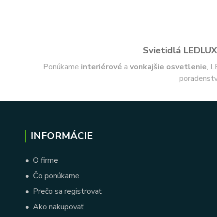
Svietidlá LEDLUX 
Ponúkame
interiérové
a
vonkajšie
osvetlenie
, L
poradenstv
INFORMÁCIE
•
O firme
•
Čo ponúkame
•
Prečo sa registrovať
•
Ako nakupovať