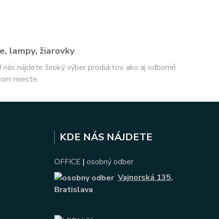
e, lampy, žiarovky
 U nás nájdete široký výber produktov, ako aj odborné
nom mieste.
KDE NÁS NÁJDETE
OFFICE
|
osobný odber
Vajnorská 135
,
Bratislava