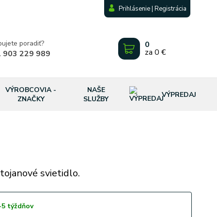
Prihlásenie | Registrácia
bujete poradiť?
0
za
0 €
 903 229 989
VÝROBCOVIA -
NAŠE
VÝPREDAJ
ZNAČKY
SLUŽBY
tojanové svietidlo.
-5 týždňov