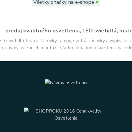
»
Všetky značky na e-shope
- predaj kvalitného osvetlenia, LED svietidlá, lustr
ED svietidlá, lustre, žiarovky, lampy, svetlá, zásuvky a vypínače.
o, návrhy svietidiel, montáž - všetko ohľadom osvetlenia na jed