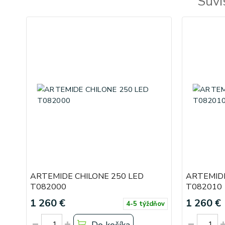
Súvi
ARTEMIDE CHILONE 250 LED
ARTEMIDE
T082000
T082010
1 260 €
1 260 €
4-5 týždňov
Do košíka