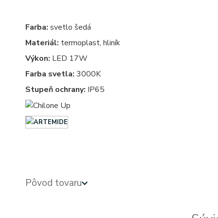
Farba:
svetlo šedá
Materiál:
termoplast, hliník
Výkon:
LED 17W
Farba svetla:
3000K
Stupeň ochrany:
IP65
Exterierove svietidla - exterierove vonkajsie osvetlenie, svietidlo - vonkajsie svietidla - exterierov
Pôvod tovaru