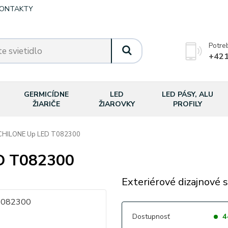
ONTAKTY
Potre
+421
GERMICÍDNE
LED
LED PÁSY, ALU
ŽIARIČE
ŽIAROVKY
PROFILY
HILONE Up LED T082300
D T082300
Exteriérové dizajnové s
Dostupnosť
4