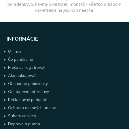
poradenstvo, návrhy svietidiel, montáž - všetko ohľadom
osvetlenia na jednom mieste.
INFORMÁCIE
•
O firme
•
Čo ponúkame
•
Prečo sa registrovať
•
Ako nakupovať
•
Obchodné podmienky
•
Odstúpenie od zmluvy
•
Reklamačný poriadok
•
Ochrana osobných údajov
•
Súbory cookies
•
Doprava a platba