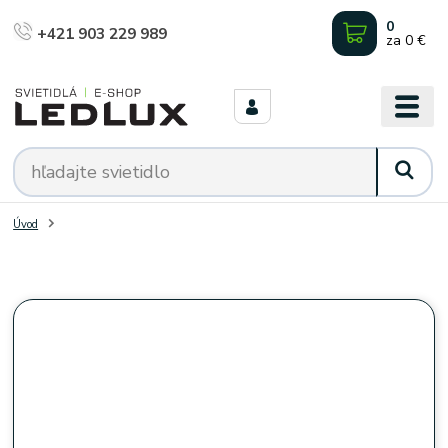
0
+421 903 229 989
za
0 €
Úvod