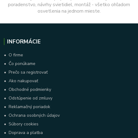
poradenstvo, návrhy svietidiel, montáž - všetko ohľadom
osvetlenia na jednom mieste.
INFORMÁCIE
•
O firme
•
Čo ponúkame
•
Prečo sa registrovať
•
Ako nakupovať
•
Obchodné podmienky
•
Odstúpenie od zmluvy
•
Reklamačný poriadok
•
Ochrana osobných údajov
•
Súbory cookies
•
Doprava a platba