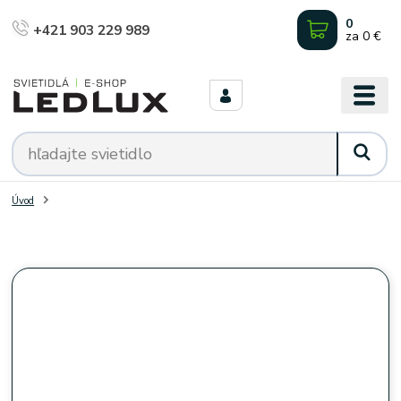
0
+421 903 229 989
za
0 €
Úvod