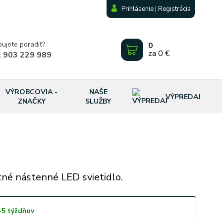
Prihlásenie | Registrácia
bujete poradiť?
0
za
0 €
 903 229 989
VÝROBCOVIA -
NAŠE
VÝPREDAJ
ZNAČKY
SLUŽBY
né nástenné LED svietidlo.
-5 týždňov