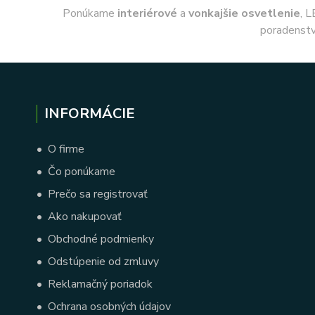
Ponúkame
interiérové
a
vonkajšie
osvetlenie
, L
poradenstv
INFORMÁCIE
•
O firme
•
Čo ponúkame
•
Prečo sa registrovať
•
Ako nakupovať
•
Obchodné podmienky
•
Odstúpenie od zmluvy
•
Reklamačný poriadok
•
Ochrana osobných údajov