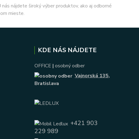
 U nás nájdete široký výber produktov, ako aj odborné
nom mieste.
KDE NÁS NÁJDETE
OFFICE
|
osobný odber
Vajnorská 135
,
Bratislava
+421 903
229 989