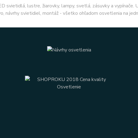
ED svietidlá, lustre, žiarovky, lampy, svetlá, zásuvky a vypínače.
o, návrhy svietidiel, montáž - všetko ohľadom osvetlenia na jed