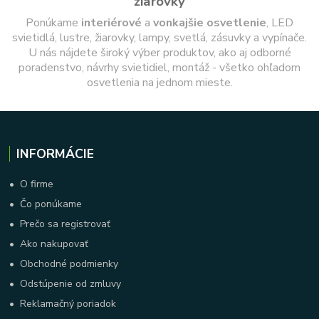
žiarovky
Ponúkame
interiérové
a
vonkajšie
osvetlenie
, LED
svietidlá, lustre, žiarovky, lampy, svetlá, zásuvky a vypínače.
U nás nájdete široký výber produktov, ako aj odborné
poradenstvo, návrhy svietidiel, montáž - všetko ohľadom
osvetlenia na jednom mieste.
INFORMÁCIE
•
O firme
•
Čo ponúkame
•
Prečo sa registrovať
•
Ako nakupovať
•
Obchodné podmienky
•
Odstúpenie od zmluvy
•
Reklamačný poriadok