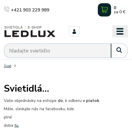
0
+421 903 229 989
za
0 €
Úvod
Svietidlá...
Vaše objednávky na eshope
do
, k odberu
v piatok
.
Máte, sledujte nás na
facebooku
, kde.
plné
doba
tu.