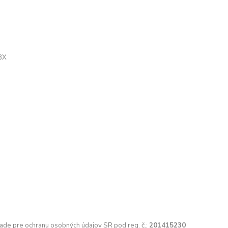
BX
ade pre ochranu osobných údajov SR pod reg. č.:
201415230