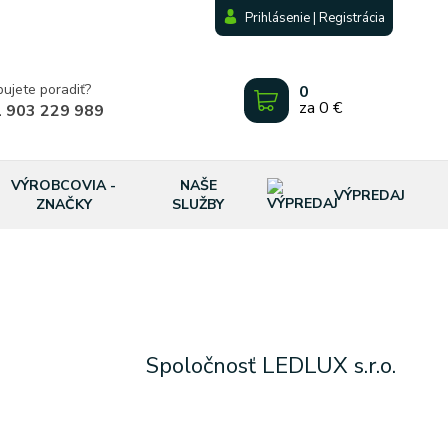
Prihlásenie | Registrácia
bujete poradiť?
0
za
0 €
 903 229 989
VÝROBCOVIA -
NAŠE
VÝPREDAJ
ZNAČKY
SLUŽBY
Spoločnosť LEDLUX s.r.o.