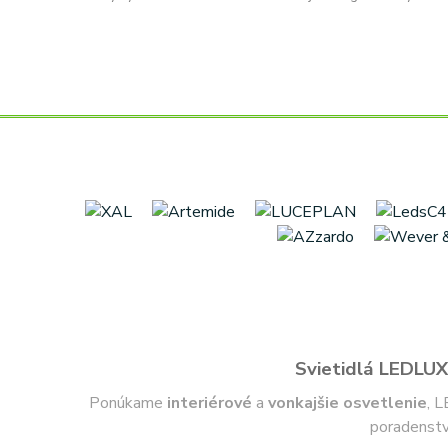
Svietidlá LEDLUX 
Ponúkame
interiérové
a
vonkajšie
osvetlenie
, L
poradenstv