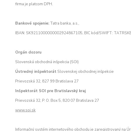
firma je platcom DPH.
Bankové spojenie:
Tatra banka, a.s.,
IBAN: SK9211000000002924867105, BIC kód/SWIFT: TATRSK
Orgán dozoru
Slovenská obchodná inšpekcia (SOI)
Ústredný inšpektorát
Slovenskej obchodnej inšpekcie
Prievozská 32, 827 99 Bratislava 27
Inšpektorát SOI pre Bratislavský kraj
Prievozská 32, P. O. Box 5, 820 07 Bratislava 27
www.soi.sk
Informačný systém internetového obchodu je zaregistrovaný na Úr