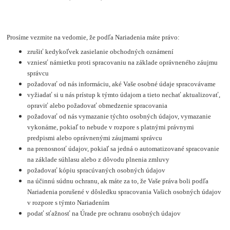
Prosíme vezmite na vedomie, že podľa Nariadenia máte právo:
zrušiť kedykoľvek zasielanie obchodných oznámení
vzniesť námietku proti spracovaniu na základe oprávneného záujmu
správcu
požadovať od nás informáciu, aké Vaše osobné údaje spracovávame
vyžiadať si u nás prístup k týmto údajom a tieto nechať aktualizovať,
opraviť alebo požadovať obmedzenie spracovania
požadovať od nás vymazanie týchto osobných údajov, vymazanie
vykonáme, pokiaľ to nebude v rozpore s platnými právnymi
predpismi alebo oprávnenými záujmami správcu
na prenosnosť údajov, pokiaľ sa jedná o automatizované spracovanie
na základe súhlasu alebo z dôvodu plnenia zmluvy
požadovať kópiu spracúvaných osobných údajov
na účinnú súdnu ochranu, ak máte za to, že Vaše práva boli podľa
Nariadenia porušené v dôsledku spracovania Vašich osobných údajov
v rozpore s týmto Nariadením
podať sťažnosť na Úrade pre ochranu osobných údajov