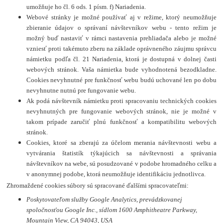
umožňuje ho čl. 6 ods. 1 písm. f) Nariadenia.
Webové stránky je možné používať aj v režime, ktorý neumožňuje
zbieranie údajov o správaní návštevníkov webu - tento režim je
možný buď nastaviť v rámci nastavenia prehliadača alebo je možné
vzniesť proti takémuto zberu na základe oprávneného záujmu správcu
námietku podľa čl. 21 Nariadenia, ktorá je dostupná v dolnej časti
webových stránok. Vaša námietka bude vyhodnotená bezodkladne.
Cookies nevyhnutné pre funkčnosť webu budú uchované len po dobu
nevyhnutne nutnú pre fungovanie webu.
Ak podá návštevník námietku proti spracovaniu technických cookies
nevyhnutných pre fungovanie webových stránok, nie je možné v
takom prípade zaručiť plnú funkčnosť a kompatibilitu webových
stránok.
Cookies, ktoré sa zberajú za účelom merania návštevnosti webu a
vytvárania štatistík týkajúcich sa návštevnosti a správania
návštevníkov na webe, sú posudzované v podobe hromadného celku a
v anonymnej podobe, ktorá neumožňuje identifikáciu jednotlivca.
Zhromaždené cookies súbory sú spracované ďalšími spracovateľmi:
Poskytovateľom služby Google Analytics, prevádzkovanej
spoločnosťou Google Inc., sídlom 1600 Amphitheatre Parkway,
Mountain View, CA 94043, USA