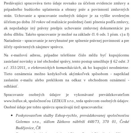
Predávajúci spracováva tieto údaje rovnako za účelom evidencie zmluvy a
prípadného budúceho uplatnenia a obrany práv a povinností zmluvných
strán. Uchovanie a spracovanie osobných údajov je za vyššie uvedeným
účelom po dobu
10 rokov
od realizácie poslednej časti plnenia podľa zmluvy,
ak nepožaduje iný právny predpis uchovanie zmluvnej dokumentácie po
dobu dlhšiu. Takéto spracovanie je možné na základe čl. 6 ods. 1 písm. c) a f)
Nariadenie - spracovanie je nevyhnutné pre splnenie právnej povinnosti a pre
účely oprávnených záujmov správcu.
Na e-mailovú adresu, prípadne telefónne číslo môžu byť kupujúcemu
zasielané novinky a iné obchodné správy, tento postup umožňuje
§ 62 odst. 3
z.č. 351/2011, o elektronických komunikáciách
, ak ho kupujúci neodmietne.
Tieto oznámenia možno kedykoľvek akýmkoľvek spôsobom - napríklad
zaslaním e-mailu alebo preklikom na odkaz v obchodnom oznámení -
odhlásiť.
Spracovanie osobných údajov je vykonávané prevádzkovateľom
www.ledlux.sk
, spoločnosťou
LEDLUX s.r.o.
, teda správcom osobných údajov.
Osobné údaje pre tohto správcu spracúvajú tiež spracovatelia:
Poskytovateľom služby Eshop-rychlo, prevádzkovanej spoločnosťou
Golemos s.r.o., sídlom Zátkovo nábřeží 448/73, 370 01, České
Budějovice, ČR