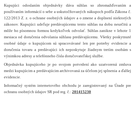
Kupujúci odoslaním objednávky dáva súhlas so zhromažďovaním a
používaním informácií o sebe a uskutočňovaných nákupoch podľa Zákona č.
122/2013 Z. z. o ochrane osobných údajov a o zmene a doplnení niektorých
zákonov. Kupujúci udeľuje predávajúcemu tento súhlas na dobu neurčitú a
môže ho písomnou formou kedykoľvek odvolať. Súhlas zanikne v lehote 1
mesiaca od doručenia odvolania súhlasu predávajúcemu. Všetky poskytnuté
osobné údaje o kupujúcom sú spracovávané len pre potreby evidencie a
doručenia tovaru a predávajúci ich neposkytuje žiadnym tretím osobám s
výnimkou adresy a telefónneho čísla doručovateľskej službe.
Objednávka kupujúceho je po svojom potvrdení ako uzatvorená zmluva
medzi kupujúcim a predávajúcim archivovaná za účelom jej splnenia a ďalšej
evidencie.
Informačný systém internetového obchodu je zaregistrovaný na Úrade pre
ochranu osobných údajov SR pod reg. č.:
201415230