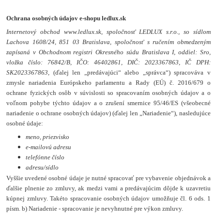
Ochrana osobných údajov e-shopu ledlux.sk
Internetový obchod www.ledlux.sk, spoločnosť LEDLUX s.r.o., so sídlom
Lachova 1608/24, 851 03 Bratislava, spoločnosť s ručením obmedzeným
zapísaná v Obchodnom registri Okresného súdu Bratislava I, oddiel: Sro,
vložka číslo: 76842/B, IČO: 46402861, DIČ: 2023367863, IČ DPH:
SK2023367863
, (ďalej len „predávajúci“ alebo „správca“) spracováva v
zmysle nariadenia Európskeho parlamentu a Rady (EÚ) č. 2016/679 o
ochrane fyzických osôb v súvislosti so spracovaním osobných údajov a o
voľnom pohybe týchto údajov a o zrušení smernice 95/46/ES (všeobecné
nariadenie o ochrane osobných údajov) (ďalej len „Nariadenie“), nasledujúce
osobné údaje:
meno, priezvisko
e-mailovú adresu
telefónne číslo
adresu/sídlo
Vyššie uvedené osobné údaje je nutné spracovať pre vybavenie objednávok a
ďalšie plnenie zo zmluvy, ak medzi vami a predávajúcim dôjde k uzavretiu
kúpnej zmluvy. Takéto spracovanie osobných údajov umožňuje čl. 6 ods. 1
písm. b) Nariadenie - spracovanie je nevyhnutné pre výkon zmluvy.