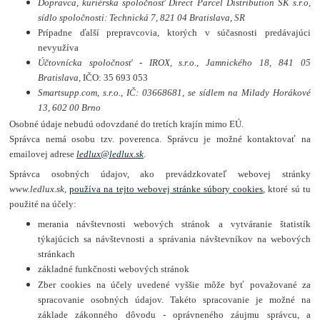
Dopravca, kuriérska spoločnosť Direct Parcel Distribution SK s.r.o,
sídlo spoločnosti: Technická 7, 821 04 Bratislava, SR
Prípadne ďalší prepravcovia, ktorých v súčasnosti predávajúci
nevyužíva
Účtovnícka spoločnosť - IROX, s.r.o., Jamnického 18, 841 05
Bratislava,
IČO: 35 693 053
Smartsupp.com, s.r.o., IČ: 03668681, se sídlem na Milady Horákové
13, 602 00 Brno
Osobné údaje nebudú odovzdané do tretích krajín mimo EÚ.
Správca nemá osobu tzv. poverenca. Správcu je možné kontaktovať na
emailovej adrese
ledlux@ledlux.sk
.
Správca osobných údajov, ako prevádzkovateľ webovej stránky
www.ledlux.sk
,
používa na tejto webovej stránke súbory cookies
, ktoré sú tu
použité na účely:
merania návštevnosti webových stránok a vytváranie štatistík
týkajúcich sa návštevnosti a správania návštevníkov na webových
stránkach
základné funkčnosti webových stránok
Zber cookies na účely uvedené vyššie môže byť považované za
spracovanie osobných údajov. Takéto spracovanie je možné na
základe zákonného dôvodu - oprávneného záujmu správcu, a