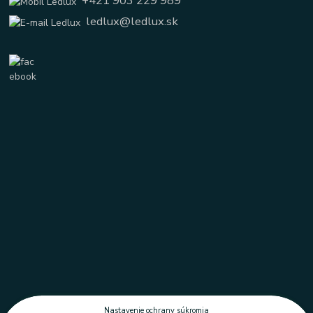
+421 903 229 989
ledlux@ledlux.sk
Nastavenie ochrany súkromia