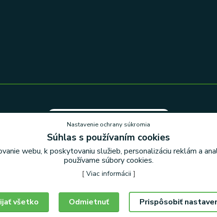
Nastavenie ochrany súkromia
Nastavenie ochrany súkromia
Súhlas s používaním cookies
vanie webu, k poskytovaniu služieb, personalizáciu reklám a an
používame súbory cookies.
[
Viac informácii
]
ijať všetko
Odmietnuť
Prispôsobiť nastave