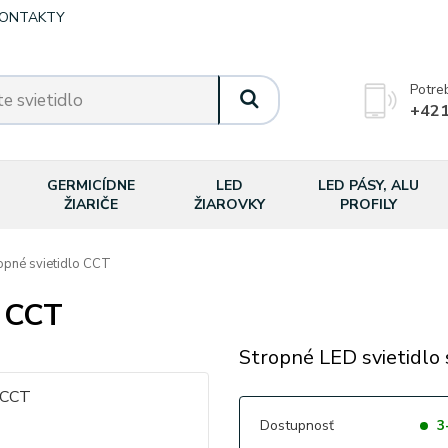
ONTAKTY
Potre
+421
GERMICÍDNE
LED
LED PÁSY, ALU
ŽIARIČE
ŽIAROVKY
PROFILY
opné svietidlo CCT
o CCT
Stropné LED svietidlo 
Dostupnosť
3