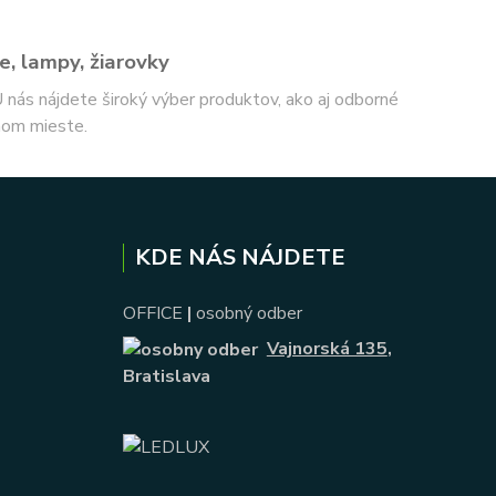
e, lampy, žiarovky
 U nás nájdete široký výber produktov, ako aj odborné
nom mieste.
KDE NÁS NÁJDETE
OFFICE
|
osobný odber
Vajnorská 135
,
Bratislava