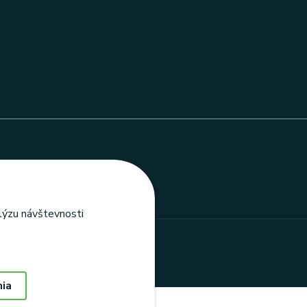
alýzu návštevnosti
nia