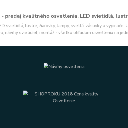
- predaj kvalitného osvetlenia, LED svietidlá, lustr
ED svietidlá, lustre, žiarovky, lampy, svetlá, zásuvky a vypínače.
o, návrhy svietidiel, montáž - všetko ohľadom osvetlenia na jed