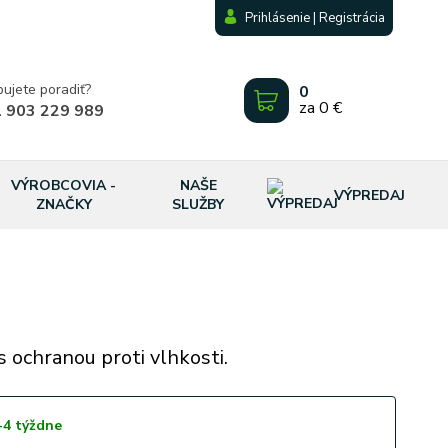
Prihlásenie | Registrácia
bujete poradiť?
0
za
0 €
 903 229 989
VÝROBCOVIA -
NAŠE
VÝPREDAJ
ZNAČKY
SLUŽBY
s ochranou proti vlhkosti.
-4 týždne