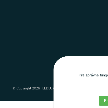
Pre správne fungo
© Copyright 2026 | LEDLUX, s.r.o.
Pr