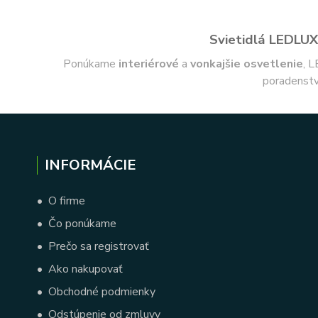
Svietidlá LEDLUX 
Ponúkame
interiérové
a
vonkajšie
osvetlenie
, L
poradenstv
INFORMÁCIE
•
O firme
•
Čo ponúkame
•
Prečo sa registrovať
•
Ako nakupovať
•
Obchodné podmienky
•
Odstúpenie od zmluvy