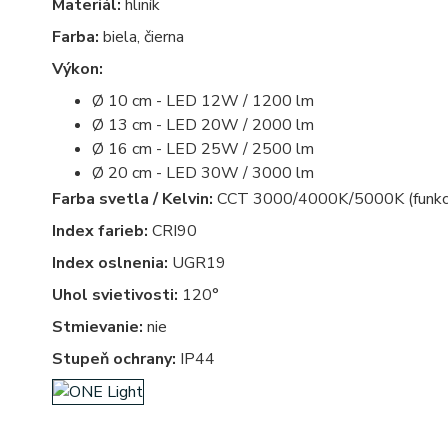
Materiál:
hliník
Farba:
biela, čierna
Výkon:
Ø 10 cm - LED 12W / 1200 lm
Ø 13 cm - LED 20W / 2000 lm
Ø 16 cm - LED 25W / 2500 lm
Ø 20 cm - LED 30W / 3000 lm
Farba svetla / Kelvin:
CCT 3000/4000K/5000K (funkcia 
Index farieb:
CRI90
Index oslnenia:
UGR19
Uhol svietivosti:
120°
Stmievanie:
nie
Stupeň ochrany:
IP44