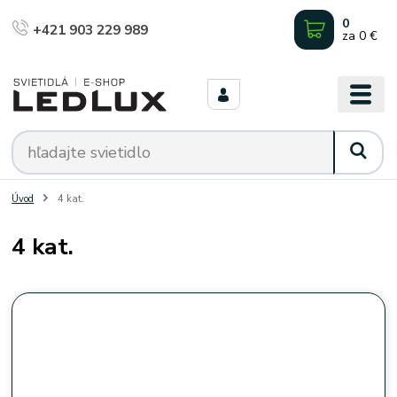
0
+421 903 229 989
za
0 €
Úvod
4 kat.
4 kat.