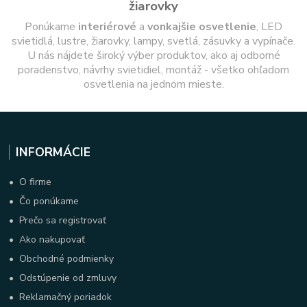
žiarovky
Ponúkame
interiérové
a
vonkajšie
osvetlenie
, LED
svietidlá, lustre, žiarovky, lampy, svetlá, zásuvky a vypínače.
U nás nájdete široký výber produktov, ako aj odborné
poradenstvo, návrhy svietidiel, montáž - všetko ohľadom
osvetlenia na jednom mieste.
INFORMÁCIE
•
O firme
•
Čo ponúkame
•
Prečo sa registrovať
•
Ako nakupovať
•
Obchodné podmienky
•
Odstúpenie od zmluvy
•
Reklamačný poriadok