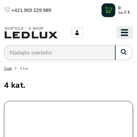
0
+421 903 229 989
za
0 €
Úvod
4 kat.
4 kat.