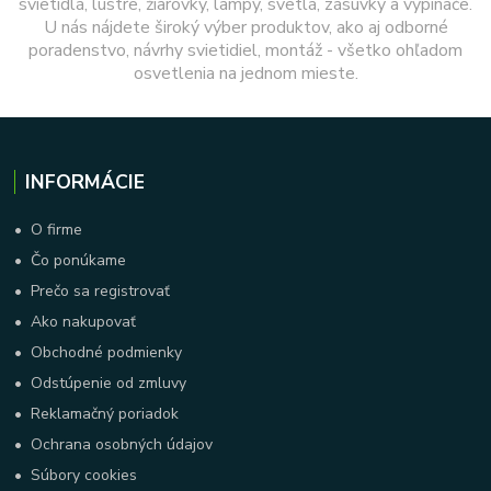
svietidlá, lustre, žiarovky, lampy, svetlá, zásuvky a vypínače.
U nás nájdete široký výber produktov, ako aj odborné
poradenstvo, návrhy svietidiel, montáž - všetko ohľadom
osvetlenia na jednom mieste.
INFORMÁCIE
•
O firme
•
Čo ponúkame
•
Prečo sa registrovať
•
Ako nakupovať
•
Obchodné podmienky
•
Odstúpenie od zmluvy
•
Reklamačný poriadok
•
Ochrana osobných údajov
•
Súbory cookies