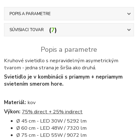
POPIS A PARAMETRE
7
SÚVISIACI TOVAR
Popis a parametre
Kruhové svietidlo s nepravidelným asymetrickým
tvarom - jedna strana je širšia ako druhá.
Svietidlo je v kombinácii s priamym + nepriamym
svietením smerom hore.
Materiál:
kov
Výkon:
75% direct + 25% indirect
Ø 45 cm - LED 30W / 5292 lm
Ø 60 cm - LED 48W / 7320 lm
Ø 75 cm - LED 55W / 9072 lm