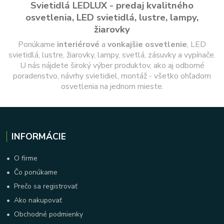
Svietidlá LEDLUX - predaj kvalitného
osvetlenia, LED svietidlá, lustre, lampy,
žiarovky
Ponúkame
interiérové
a
vonkajšie
osvetlenie
, LED
svietidlá, lustre, žiarovky, lampy, svetlá, zásuvky a vypínače.
U nás nájdete široký výber produktov, ako aj odborné
poradenstvo, návrhy svietidiel, montáž - všetko ohľadom
osvetlenia na jednom mieste.
INFORMÁCIE
•
O firme
•
Čo ponúkame
•
Prečo sa registrovať
•
Ako nakupovať
•
Obchodné podmienky