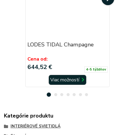
LODES TIDAL Champagne
LODES T
Cena od:
Cena od:
644,52 €
676,50 
4-5 týždňov
Viac možností
Kategórie produktu
INTERIÉROVÉ SVIETIDLÁ