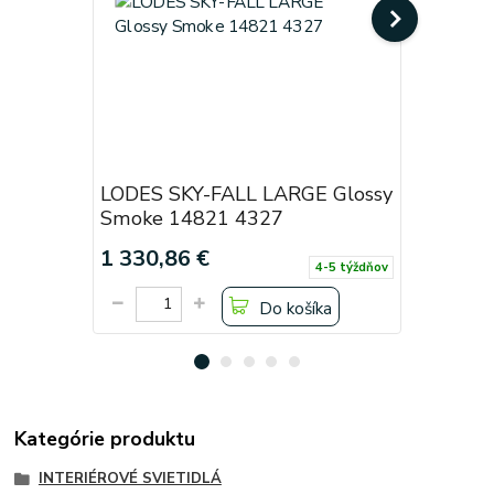
LODES SKY-FALL LARGE Glossy
LODES S
Smoke 14821 4327
Crystal 
1 330,86 €
984 €
4-5 týždňov
Do košíka
Kategórie produktu
INTERIÉROVÉ SVIETIDLÁ