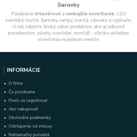
žiarovky
Ponúkame
interiérové
a
vonkajšie
osvetlenie
, LED
svietidlá, lustre, žiarovky, lampy, svetlá, zásuvky a vypínače.
U nás nájdete široký výber produktov, ako aj odborné
poradenstvo, návrhy svietidiel, montáž - všetko ohľadom
osvetlenia na jednom mieste.
INFORMÁCIE
•
O firme
•
Čo ponúkame
•
Prečo sa registrovať
•
Ako nakupovať
•
Obchodné podmienky
•
Odstúpenie od zmluvy
•
Reklamačný poriadok