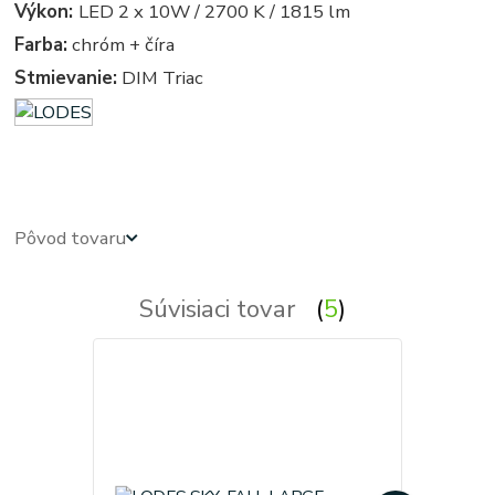
Výkon:
LED 2 x 10W / 2700 K / 1815 lm
Farba:
chróm + číra
Stmievanie:
DIM Triac
vintage - retro - vintage svietidla, svietidlo, lampa, lampy, osvetlenie, svetlo, svetla
Pôvod tovaru
Súvisiaci tovar
5