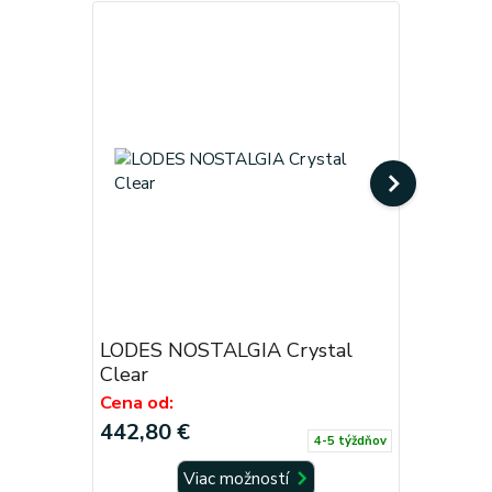
LODES NOSTALGIA Crystal
LODES N
Clear
Cena od:
Cena od:
442,80 €
517,83 
4-5 týždňov
Viac možností