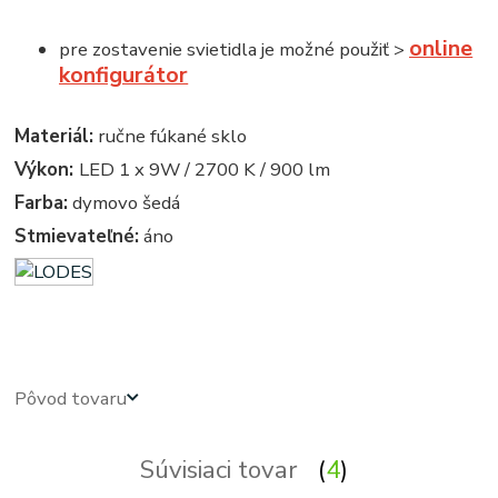
online
pre zostavenie svietidla je možné použiť >
konfigurátor
Materiál:
ručne fúkané sklo
Výkon:
LED 1 x 9W / 2700 K / 900 lm
Farba:
dymovo šedá
Stmievateľné:
áno
vintage - retro - vintage svietidla, svietidlo, lampa, lampy, osvetlenie, svetlo, svetla
Pôvod tovaru
Súvisiaci tovar
4