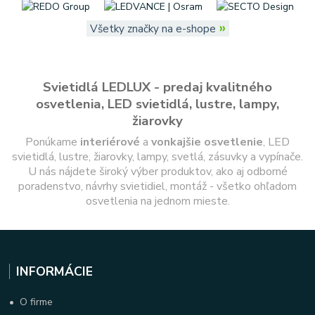
»
Všetky značky na e-shope
Svietidlá LEDLUX - predaj kvalitného
osvetlenia, LED svietidlá, lustre, lampy,
žiarovky
Ponúkame
interiérové
a
vonkajšie
osvetlenie
, LED
svietidlá, lustre, žiarovky, lampy, svetlá, zásuvky a vypínače.
U nás nájdete široký výber produktov, ako aj odborné
poradenstvo, návrhy svietidiel, montáž - všetko ohľadom
osvetlenia na jednom mieste.
INFORMÁCIE
•
O firme